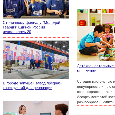
Столичному филиалу "Молодой
Гвардии Единой России"
исполнилось 20
Детские настольные и
мышление
Сегодня настольные 
В городе запущен завод префаб-
популярность и поклон
конструкций для реновации
всех возрастов, так и
Ассортимент этой кат
разнообразен, купить
магазинах игрушек.