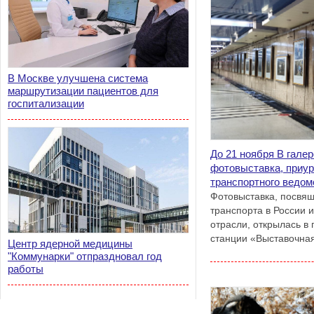
В Москве улучшена система
маршрутизации пациентов для
госпитализации
До 21 ноября В галер
фотовыставка, приур
транспортного ведом
Фотовыставка, посвящ
транспорта в России 
отрасли, открылась в
станции «Выставочна
Центр ядерной медицины
"Коммунарки" отпраздновал год
работы