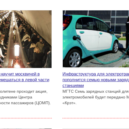
 научит москвичей в
Инфраструктура для электротра
емещаться в левой части
пополнится семью новыми заря
станциями
олитене проходит акция,
МГТС Семь зарядных станций для
удниками Центра
электромобилей будет передано 
ности пассажиров (ЦОМП).
«Крэт».