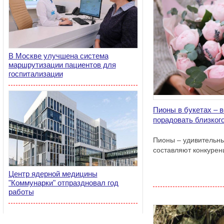
В Москве улучшена система
маршрутизации пациентов для
госпитализации
Пионы в букетах – 
порадовать близкого
Пионы – удивительны
составляют конкурен
Центр ядерной медицины
"Коммунарки" отпраздновал год
работы