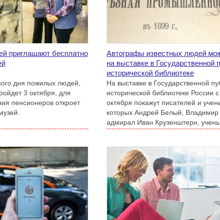
ей приглашают бесплатно
Автографы известных людей мож
ей
на выставке в Государственной 
исторической библиотеке
ого дня пожилых людей,
На выставке в Государственной пу
пройдет 3 октября, для
исторической библиотеке России с
ия пенсионеров откроет
октября покажут писателей и учен
музей.
которых Андрей Белый, Владимир
адмирал Иван Крузенштерн, учен
Дмитрий Менделеев и другие.