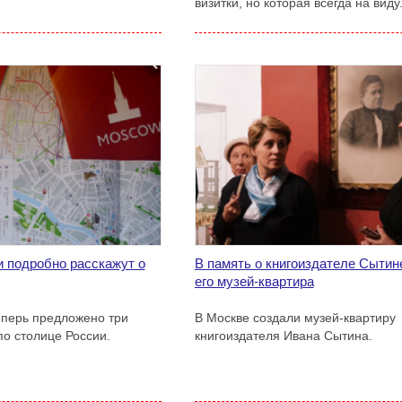
визитки, но которая всегда на виду
 подробно расскажут о
В память о книгоиздателе Сытин
его музей-квартира
еперь предложено три
В Москве создали музей-квартиру
по столице России.
книгоиздателя Ивана Сытина.