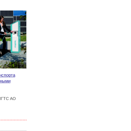
нспорта
дными
МГТС АО