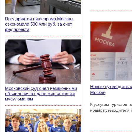
Предприятия пищепрома Москвы
сэкономили 500 млн руб. за счет
федпроекта
Новые путеводители
Московский суд счел незаконными
Москве
объявления о сдаче жилья только
мусульманам
К услугам туристов т
новых путеводителя 