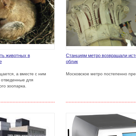
ть животных в
Станциям метро возвращали ист
е
облик
щается, а вместе с ним
Московское метро постепенно пре
 отведенные для
го зоопарка.