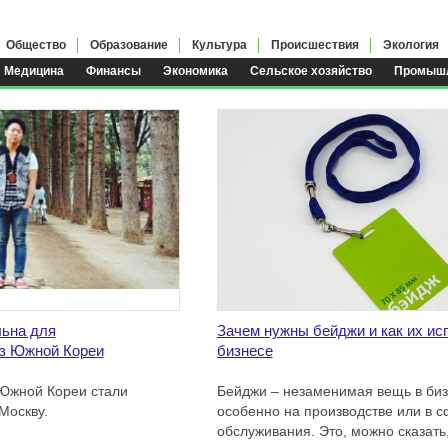
Общество
Образование
Культура
Происшествия
Экология
Медицина
Финансы
Экономика
Сельское хозяйство
Промышл
льна для
Зачем нужны бейджи и как их ис
из Южной Кореи
бизнесе
Южной Кореи стали
Бейджи – незаменимая вещь в биз
Москву.
особенно на производстве или в 
обслуживания. Это, можно сказать,