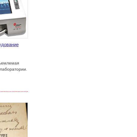
удование
тъемлемая
лаборатории.