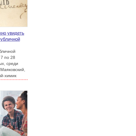
но увидеть
публичной
бличной
 7 по 28
ых, среди
 Маяковский,
ый-химик