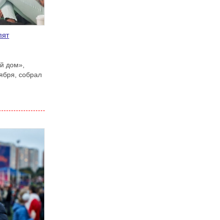
лят
й дом»,
ября, собрал