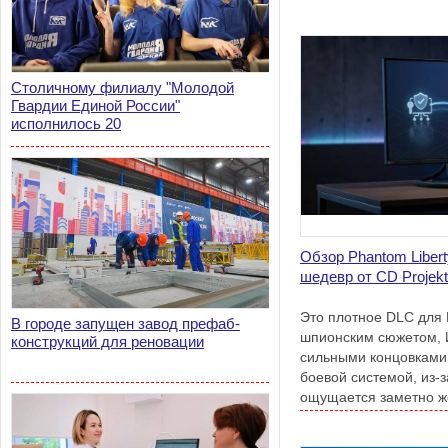
Столичному филиалу "Молодой
Гвардии Единой России"
исполнилось 20
Обзор Phantom Libert
шедевр от CD Projek
Это плотное DLC для 
В городе запущен завод префаб-
шпионским сюжетом, 
конструкций для реновации
сильными концовками
боевой системой, из-
ощущается заметно ж