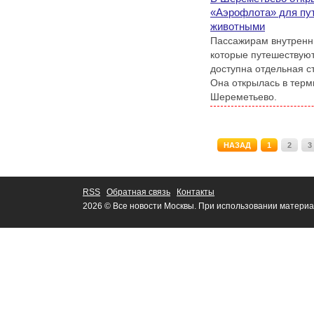
«Аэрофлота» для пу
животными
Пассажирам внутренн
которые путешествуют
доступна отдельная с
Она открылась в терм
Шереметьево.
НАЗАД
1
2
3
RSS
Обратная связь
Контакты
2026 © Все новости Москвы. При использовании материа