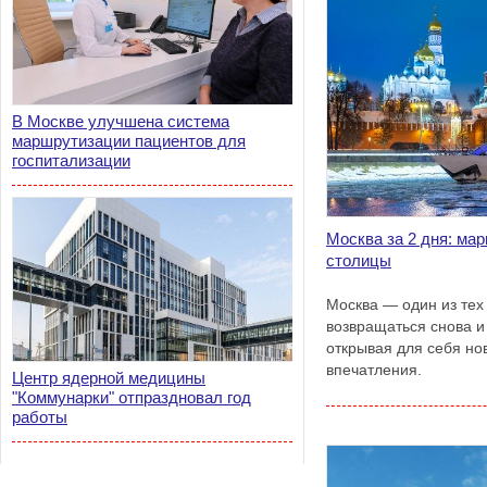
В Москве улучшена система
маршрутизации пациентов для
госпитализации
Москва за 2 дня: ма
столицы
Москва — один из тех
возвращаться снова и
открывая для себя но
впечатления.
Центр ядерной медицины
"Коммунарки" отпраздновал год
работы