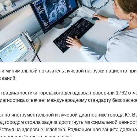
ли минимальный показатель лучевой нагрузки пациента при
ований.
тра диагностики городского депздрава проверили 1762 отч
Диагностика отвечает международному стандарту безопасно
т по инструментальной и лучевой диагностике города Ю. В
ед городом стояла задача достигнуть максимальной ценност
ствуя на здоровье человека. Радиационная защита должна
 принципу "пользы выше риска".