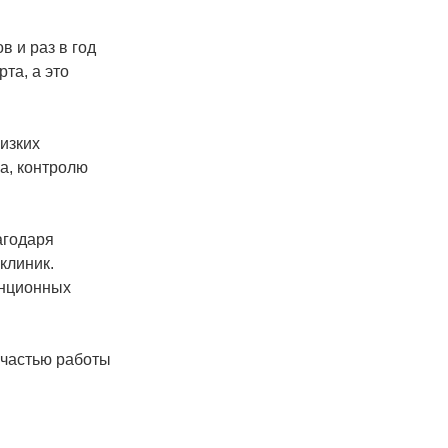
 и раз в год
та, а это
изких
а, контролю
агодаря
клиник.
енционных
 частью работы