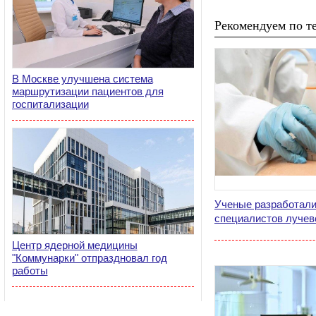
Рекомендуем по те
В Москве улучшена система
маршрутизации пациентов для
госпитализации
Ученые разработали
специалистов лучев
Центр ядерной медицины
"Коммунарки" отпраздновал год
работы