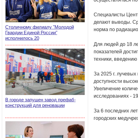
Специалисты Центр
делают выводы. Ср
Столичному филиалу "Молодой
норма по радиацио
Гвардии Единой России"
исполнилось 20
Для людей до 18 ле
показателей дости
техники, введению
За 2025 г. лучевых
доступности высок
Увеличение количе
исследованиях - 1
В городе запущен завод префаб-
конструкций для реновации
За 6 последних ле
городских медучре