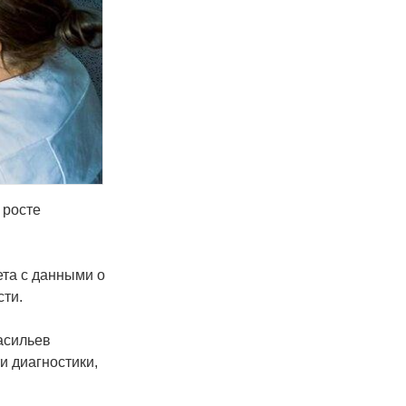
 росте
ета с данными о
сти.
асильев
и диагностики,