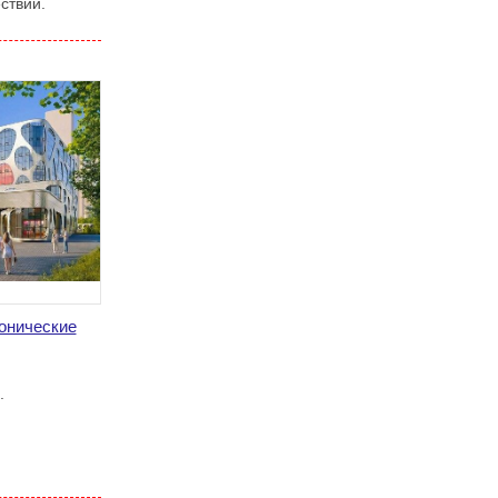
ствий.
ионические
.