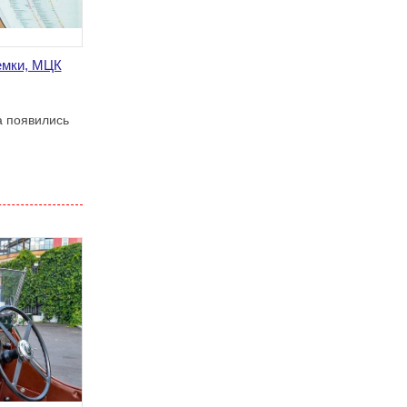
земки, МЦК
а появились