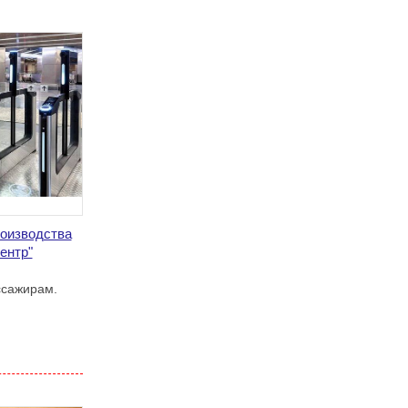
роизводства
ентр"
ссажирам.