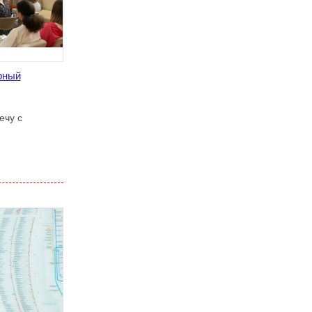
рный
ечу с