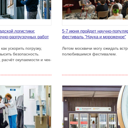
дской логистики:
5-7 июня пройдет научно-популя
очно-разгрузочных работ
фестиваль "Наука и мороженое"
как ускорить погрузку,
Летом москвичи могу ожидать встр
высить безопасность.
полюбившимся фестивалем.
 расчёт окупаемости и чек-