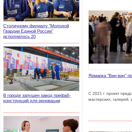
Столичному филиалу "Молодой
Гвардии Единой России"
исполнилось 20
Ярмарка "Вин-вин" пр
С 2021 г. проект пред
В городе запущен завод префаб-
мастерских, галерей,
конструкций для реновации