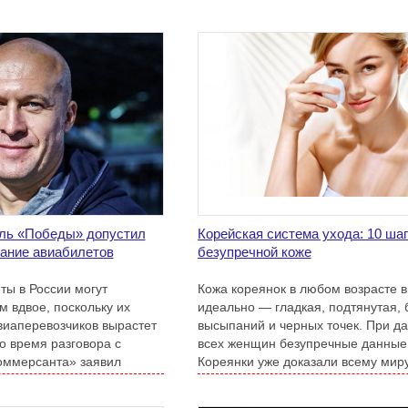
оставшиеся 25 лайнеров.
ль «Победы» допустил
Корейская система ухода: 10 шаг
ание авиабилетов
безупречной коже
ты в России могут
Кожа кореянок в любом возрасте 
 вдвое, поскольку их
идеально — гладкая, подтянутая, 
виаперевозчиков вырастет
высыпаний и черных точек. При да
во время разговора с
всех женщин безупречные данные 
оммерсанта» заявил
Кореянки уже доказали всему миру
 лоукостера «Победа» А.
правильный и регулярный уход за
творить чудеса.