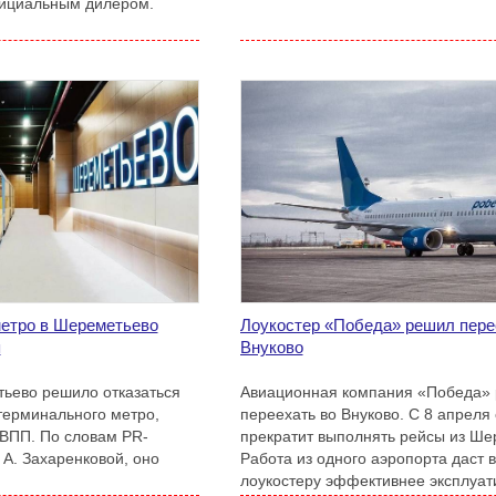
фициальным дилером.
етро в Шереметьево
Лоукостер «Победа» решил пере
я
Внуково
ьево решило отказаться
Авиационная компания «Победа»
терминального метро,
переехать во Внуково. С 8 апреля
ВПП. По словам PR-
прекратит выполнять рейсы из Ше
 А. Захаренковой, оно
Работа из одного аэропорта даст 
лоукостеру эффективнее эксплуат