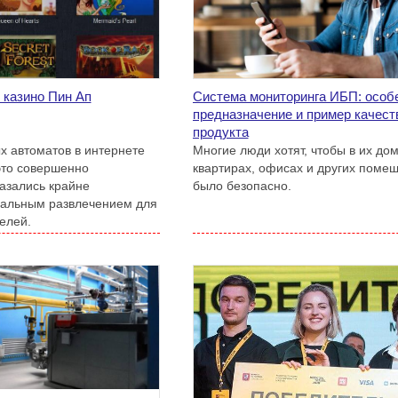
 казино Пин Ап
Система мониторинга ИБП: особ
предназначение и пример качест
продукта
х автоматов в интернете
Многие люди хотят, чтобы в их дом
это совершенно
квартирах, офисах и других помещ
казались крайне
было безопасно.
нальным развлечением для
елей.