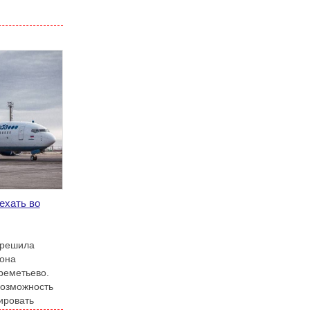
ехать во
 решила
 она
реметьево.
возможность
ировать