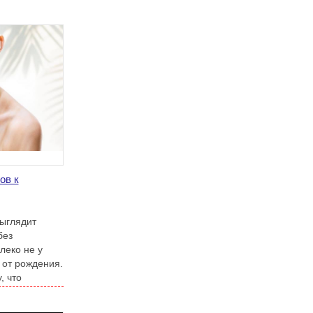
ов к
выглядит
без
леко не у
от рождения.
, что
 кожей может