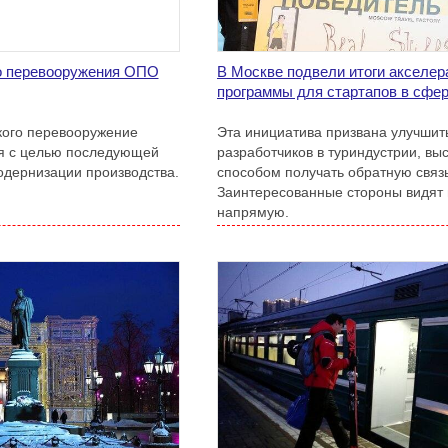
го перевооружения ОПО
В Москве подвели итоги акселер
программы для стартапов в сфер
кого перевооружение
Эта инициатива призвана улучшить
ся с целью последующей
разработчиков в туриндустрии, вы
одернизации производства.
способом получать обратную связь
Заинтересованные стороны видят
напрямую.