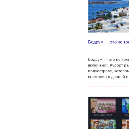
Бодрум — это не то
Бодрум — это не толь
включено". Курорт р
полуострове, которо
внимание в данной ст