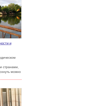
ости и
одическом
и странами,
охнуть можно