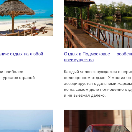
нии: отдых на любой
Отдых в Подмосковье — особенн
преимущества
ки наиболее
Каждый человек нуждается в пери
 туристов страной
полноценном отдыхе. У многих он
ассоциируется с дальними жарким
но на самом деле полноценно отд
и не выезжая далеко.