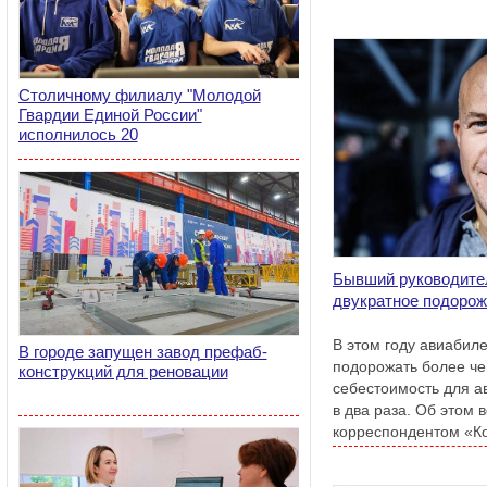
Столичному филиалу "Молодой
Гвардии Единой России"
исполнилось 20
Бывший руководите
двукратное подорож
В этом году авиабиле
В городе запущен завод префаб-
подорожать более чем
конструкций для реновации
себестоимость для а
в два раза. Об этом 
корреспондентом «К
бывший руководитель
Калмыков.