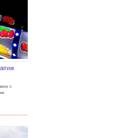
ортуна
зино с
ми