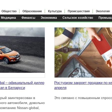
Общество
Образование
Культура
Происшествия
Экология
Медицина
Финансы
Экономика
Сельское хозяйство
Промышл
obal – официальный дилер
Ростуризм закроет продажи по к
san в Беларуси
апреля
орый заинтересован в
Это связано с повышенным спросо
ого автомобиля, довольно
компанию Nissan-global,