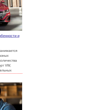
обенности и
занимается
азных
количества
рт VW,
тельных