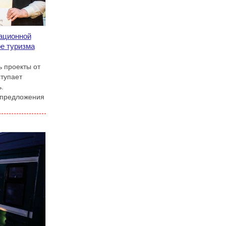
ационной
е туризма
 проекты от
ступает
.
 предложения