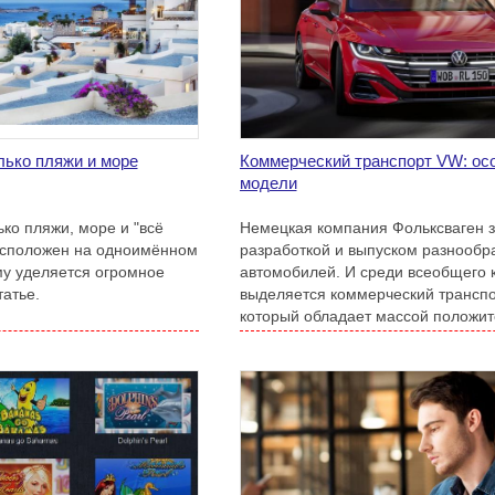
лько пляжи и море
Коммерческий транспорт VW: ос
модели
ко пляжи, море и "всё
Немецкая компания Фольксваген 
асположен на одноимённом
разработкой и выпуском разнообр
му уделяется огромное
автомобилей. И среди всеобщего 
атье.
выделяется коммерческий транспо
который обладает массой положи
качеств.