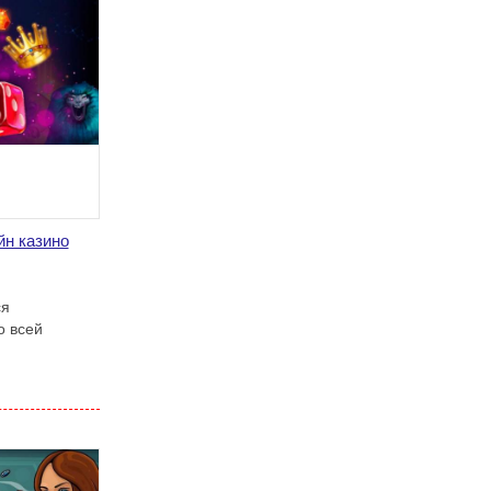
йн казино
ся
о всей