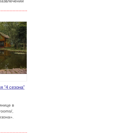
развлечений
я "4 сезона"
инице в
rooms/,
езона».