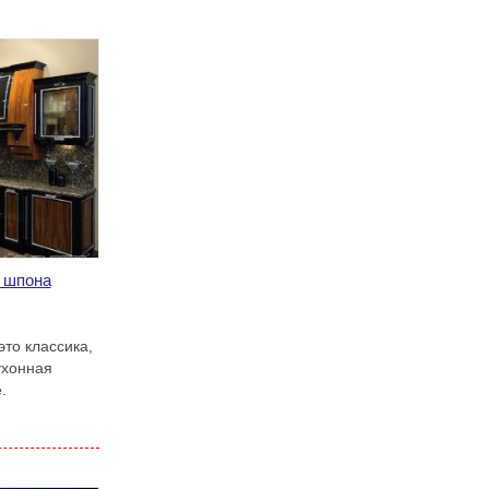
з шпона
это классика,
ухонная
.