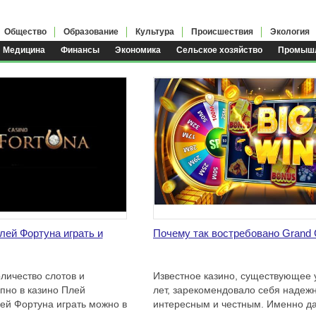
Общество
Образование
Культура
Происшествия
Экология
Медицина
Финансы
Экономика
Сельское хозяйство
Промышл
лей Фортуна играть и
Почему так востребовано Grand 
личество слотов и
Известное казино, существующее 
пно в казино Плей
лет, зарекомендовало себя надеж
лей Фортуна играть можно в
интересным и честным. Именно д