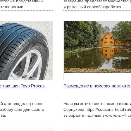
которые представлены
заведение предлагает множество 
етственными
и реальный способ заработка.
тних шин Toyo Proxes
Размещение в номерах парк-отел
й автовладелец очень
Если вы хотите снять номер в гост
 выбору шин для своего
Серпухове https://seasons-hotel.ru/
ва.
выбирайте частный эко-отель «4 с