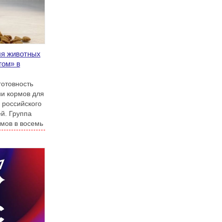
ля животных
гом» в
готовность
и кормов для
 российского
й. Группа
рмов в восемь