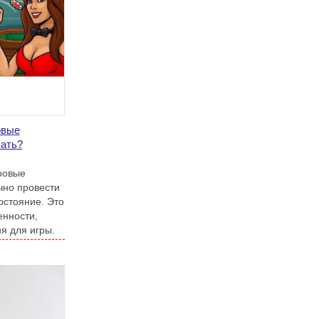
овые
лать?
гровые
чно провести
остояние. Это
енности,
я для игры.