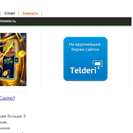
Спорт
Заказать
енность
Casino?
уже больше 5
ным,
анное