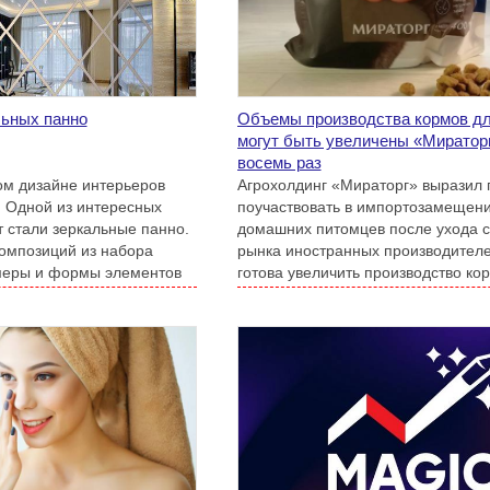
льных панно
Объемы производства кормов д
могут быть увеличены «Миратор
восемь раз
ом дизайне интерьеров
Агрохолдинг «Мираторг» выразил 
 Одной из интересных
поучаствовать в импортозамещени
 стали зеркальные панно.
домашних питомцев после ухода с
омпозиций из набора
рынка иностранных производителе
змеры и формы элементов
готова увеличить производство ко
раз.