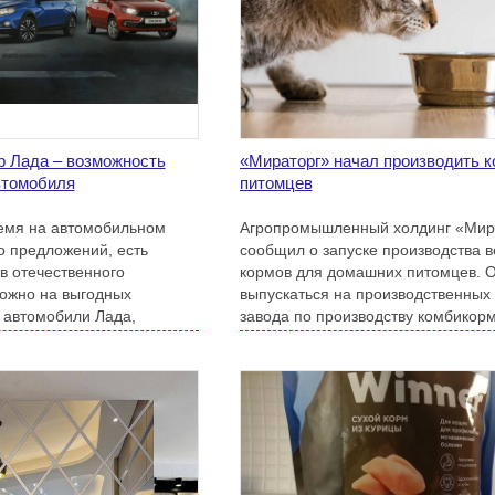
 Лада – возможность
«Мираторг» начал производить к
втомобиля
питомцев
емя на автомобильном
Агропромышленный холдинг «Мир
о предложений, есть
сообщил о запуске производства 
 отечественного
кормов для домашних питомцев. О
ожно на выгодных
выпускаться на производственных
 автомобили Лада,
завода по производству комбикорм
альному дилеру Лада.
расположенного на территории Ку
области.