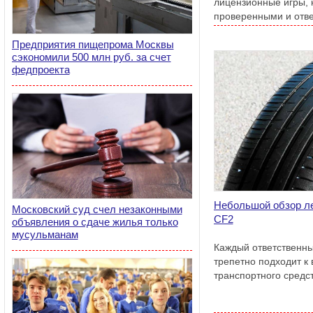
лицензионные игры, 
проверенными и отв
разработчиками.
Предприятия пищепрома Москвы
сэкономили 500 млн руб. за счет
федпроекта
Небольшой обзор ле
Московский суд счел незаконными
CF2
объявления о сдаче жилья только
мусульманам
Каждый ответственны
трепетно подходит к
транспортного средст