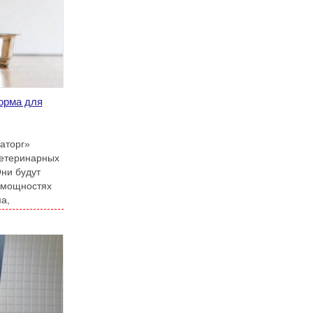
орма для
аторг»
ветеринарных
ни будут
 мощностях
а,
рской