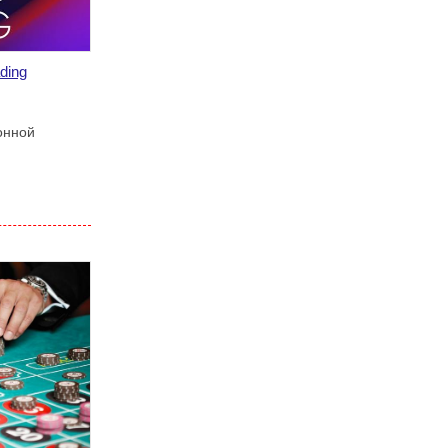
ding
онной