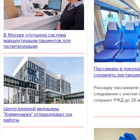
В Москве улучшена система
маршрутизации пациентов для
госпитализации
Пассажиры в поезда
сохранять дистанци
Рассадку пассажиров 
следования с учетом 
сохранит РЖД до 28 м
Центр ядерной медицины
"Коммунарки" отпраздновал год
работы