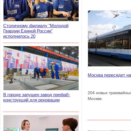
Столичному филиалу "Молодой
Гвардии Единой России"
исполнилось 20
Москва пересядет на
204 новых трамвайных
В городе запущен завод префаб-
Москве.
конструкций для реновации