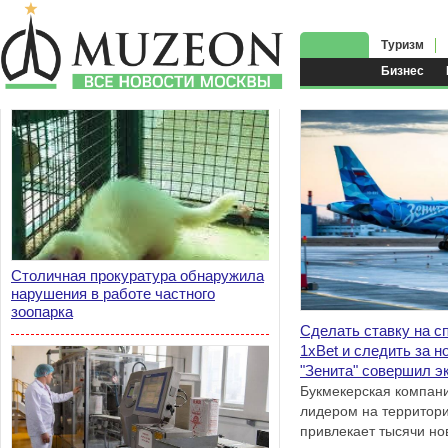
Туризм
Бизнес
Столичная прокуратура обнаружила
нарушения в работе частного
зоопарка
Сделать ставку на с
1xBet и следить за н
"Зенита" совершил э
Пулково
Букмекерская компани
лидером на территор
привлекает тысячи но