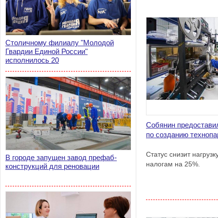
Столичному филиалу "Молодой
Гвардии Единой России"
исполнилось 20
Собянин предоставил
по созданию технопа
Статус снизит нагруз
В городе запущен завод префаб-
налогам на 25%.
конструкций для реновации