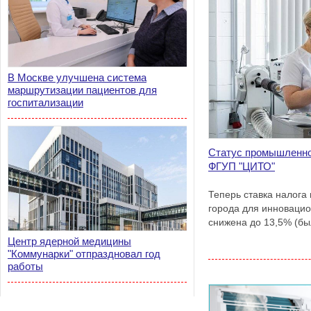
В Москве улучшена система
маршрутизации пациентов для
госпитализации
Статус промышленно
ФГУП "ЦИТО"
Теперь ставка налога
города для инноваци
снижена до 13,5% (бы
Центр ядерной медицины
"Коммунарки" отпраздновал год
работы