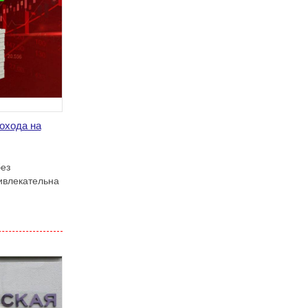
охода на
ез
ивлекательна