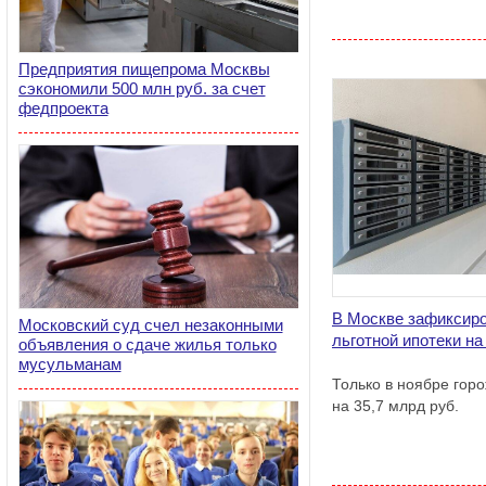
Предприятия пищепрома Москвы
сэкономили 500 млн руб. за счет
федпроекта
В Москве зафиксиро
Московский суд счел незаконными
льготной ипотеки на
объявления о сдаче жилья только
мусульманам
Только в ноябре гор
на 35,7 млрд руб.