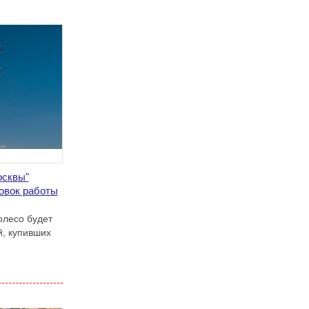
осквы"
новок работы
олесо будет
й, купивших