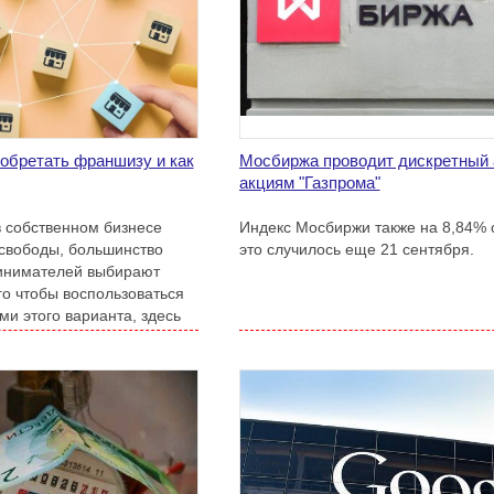
обретать франшизу и как
Мосбиржа проводит дискретный 
акциям "Газпрома"
в собственном бизнесе
Индекс Мосбиржи также на 8,84% 
свободы, большинство
это случилось еще 21 сентября.
инимателей выбирают
го чтобы воспользоваться
и этого варианта, здесь
франшизы можно.