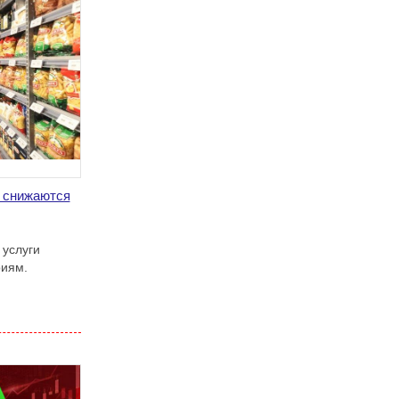
 снижаются
 услуги
риям.