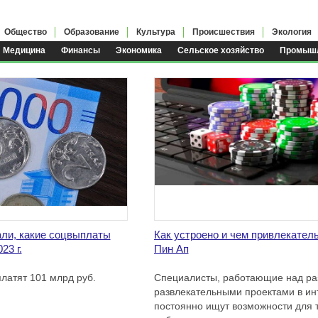
Общество
Образование
Культура
Происшествия
Экология
Медицина
Финансы
Экономика
Сельское хозяйство
Промышл
ли, какие соцвыплаты
Как устроено и чем привлекател
23 г.
Пин Ап
латят 101 млрд руб.
Специалисты, работающие над р
развлекательными проектами в ин
постоянно ищут возможности для т