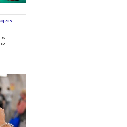
играть
нем
тво