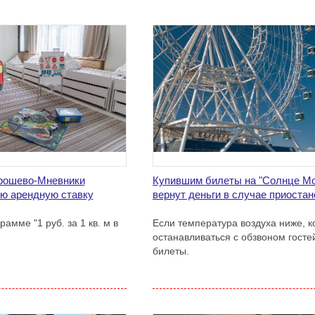
орошево-Мневники
Купившим билеты на "Солнце М
ую арендную ставку
вернут деньги в случае приоста
амме "1 руб. за 1 кв. м в
Если температура воздуха ниже, к
останавливаться с обзвоном госте
билеты.