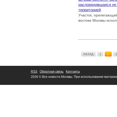
распорядившаяся не
территорией
Участок, прилегающий
востоке Москвы испол
НАЗАД
1
...
1
RSS
Обратная связь
Контакты
2026 © Все новости Москвы. При использовании материа