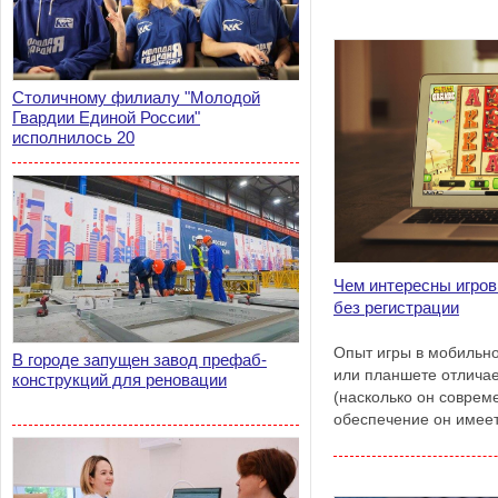
Столичному филиалу "Молодой
Гвардии Единой России"
исполнилось 20
Чем интересны игро
без регистрации
Опыт игры в мобильн
В городе запущен завод префаб-
или планшете отличае
конструкций для реновации
(насколько он соврем
обеспечение он имеет