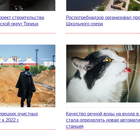
роект строительства
Роспотребнадзор организовал пр
ской округ Троицк
Школьного озера
ерецких очистных
Качество речной воды на входе в
к 2022 г.
стала определять новая автомат
станция