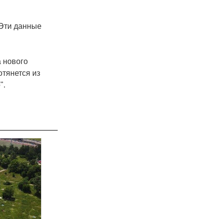
 Эти данные
 нового
отянется из
".