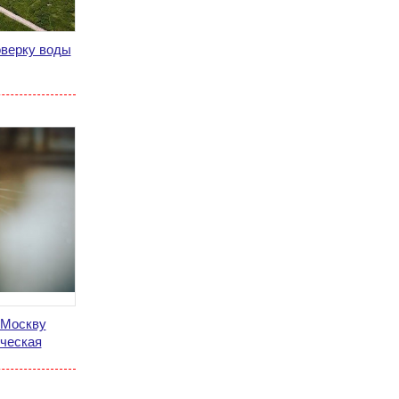
оверку воды
 Москву
ическая