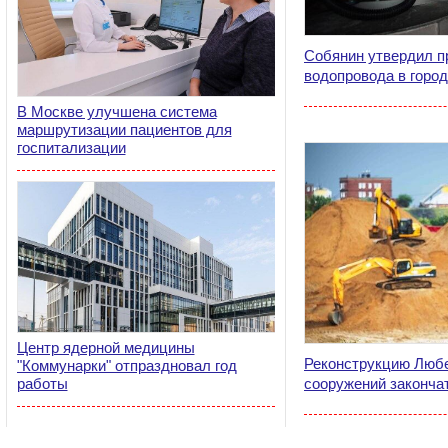
Собянин утвердил п
водопровода в город
В Москве улучшена система
маршрутизации пациентов для
госпитализации
Центр ядерной медицины
Реконструкцию Люб
"Коммунарки" отпраздновал год
работы
сооружений закончат 