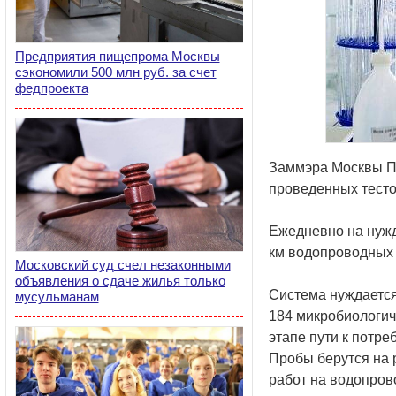
Предприятия пищепрома Москвы
сэкономили 500 млн руб. за счет
федпроекта
Заммэра Москвы П.
проведенных тестов
Ежедневно на нужд
км водопроводных 
Московский суд счел незаконными
объявления о сдаче жилья только
Система нуждается
мусульманам
184 микробиологич
этапе пути к потре
Пробы берутся на 
работ на водопров