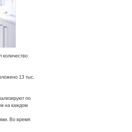
л количество
оложено 13 тыс.
нализируют по
ям на каждом
ями. Во время