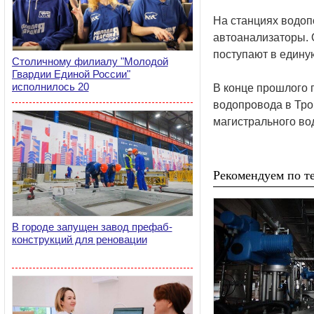
На станциях водоп
автоанализаторы. 
поступают в едину
Столичному филиалу "Молодой
Гвардии Единой России"
исполнилось 20
В конце прошлого 
водопровода в Трои
магистрального во
Рекомендуем по те
В городе запущен завод префаб-
конструкций для реновации