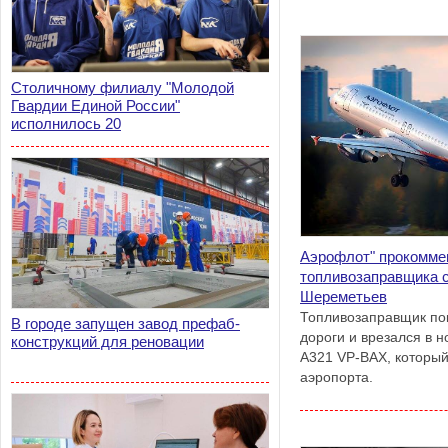
Столичному филиалу "Молодой
Гвардии Единой России"
исполнилось 20
Аэрофлот" прокомме
топливозаправщика 
Шереметьев
Топливозаправщик по
В городе запущен завод префаб-
дороги и врезался в 
конструкций для реновации
А321 VP-BAX, который
аэропорта.