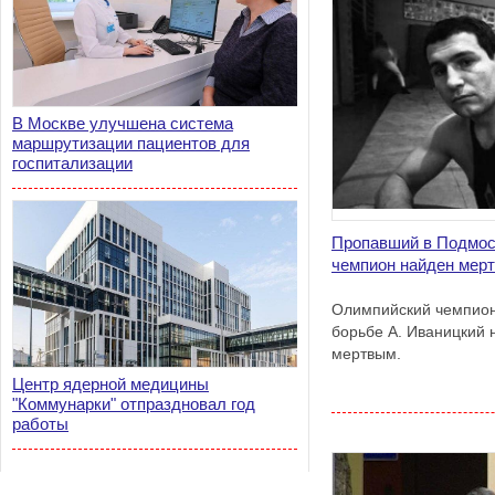
В Москве улучшена система
маршрутизации пациентов для
госпитализации
Пропавший в Подмос
чемпион найден мер
Олимпийский чемпион 
борьбе А. Иваницкий 
мертвым.
Центр ядерной медицины
"Коммунарки" отпраздновал год
работы