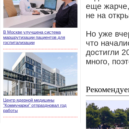
еще жарче,
не на откр
Но уже вче
В Москве улучшена система
маршрутизации пациентов для
что начали
госпитализации
достигли 2
много, поэ
Рекомендуе
Центр ядерной медицины
"Коммунарки" отпраздновал год
работы