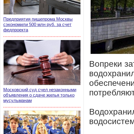
Предприятия пищепрома Москвы
сэкономили 500 млн руб. за счет
федпроекта
Вопреки з
водохранил
обеспечени
Московский суд счел незаконными
потребляют
объявления о сдаче жилья только
мусульманам
Водохрани
водосистем