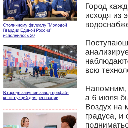
Город кажд
исходя из
водоснабже
Столичному филиалу "Молодой
Гвардии Единой России"
исполнилось 20
Поступающ
анализируе
наблюдаютс
всю технол
Напомним, 
В городе запущен завод префаб-
а 6 июля б
конструкций для реновации
Воздух на 
градуса, и
подниматьс