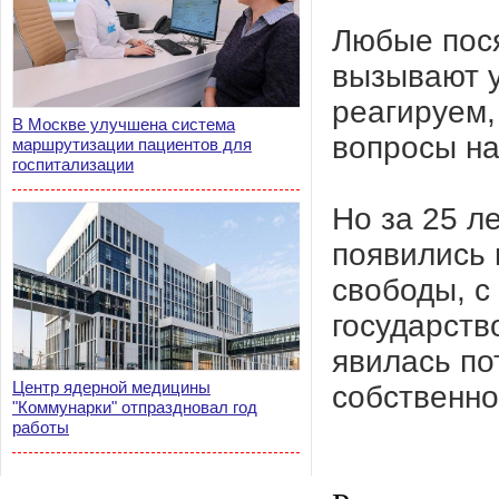
Любые пося
вызывают у
реагируем,
В Москве улучшена система
вопросы на
маршрутизации пациентов для
госпитализации
Но за 25 ле
появились 
свободы, с
государств
явилась по
Центр ядерной медицины
собственно
"Коммунарки" отпраздновал год
работы