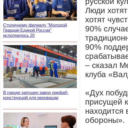
русской ку
Люди хотят
хотят чувс
Столичному филиалу "Молодой
90% случае
Гвардии Единой России"
исполнилось 20
традиционн
90% поддер
срабатывае
– сказал М
клуба «Вал
«Дух побуд
В городе запущен завод префаб-
конструкций для реновации
присущей к
находится 
обороны».