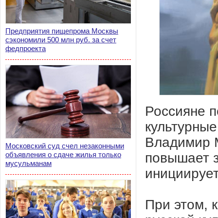
Предприятия пищепрома Москвы
сэкономили 500 млн руб. за счет
федпроекта
Россияне п
культурные
Владимир М
Московский суд счел незаконными
повышает з
объявления о сдаче жилья только
мусульманам
инициирует
При этом, к