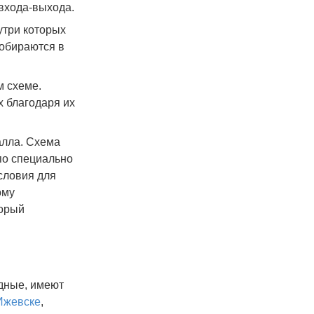
 входа-выхода.
утри которых
обираются в
 схеме.
 благодаря их
алла. Схема
по специально
словия для
ому
торый
дные, имеют
Ижевске
,