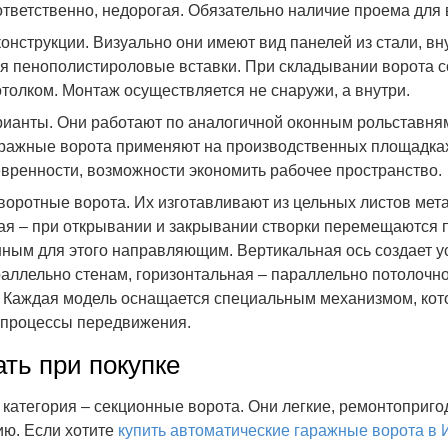
ответственно, недорогая. Обязательно наличие проема для
онструкции. Визуально они имеют вид панелей из стали, вн
я пенополистироловые вставки. При складывании ворота с
толком. Монтаж осуществляется не снаружи, а внутри.
ианты. Они работают по аналогичной оконным рольставням
ражные ворота применяют на производственных площадках
вренности, возможности экономить рабочее пространство.
оротные ворота. Их изготавливают из цельных листов мет
ая – при открывании и закрывании створки перемещаются 
ным для этого направляющим. Вертикальная ось создает у
аллельно стенам, горизонтальная – параллельно потолочн
. Каждая модель оснащается специальным механизмом, ко
 процессы передвижения.
ть при покупке
категория – секционные ворота. Они легкие, ремонтоприго
ию. Если хотите
купить автоматические гаражные ворота в 