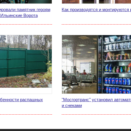
ировали памятник героям
Как производятся и монтируются 
 Ильинские Ворота
обенности распашных
"Мосгортранс" установил автомат
и снеками