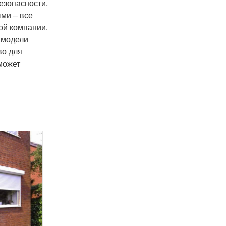
езопасности,
ми – все
ой компании.
 модели
во для
может