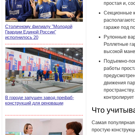
простая и, со
Секционные к
располагаютс
Столичному филиалу "Молодой
гараже под по
Гвардии Единой России"
Рулонные вар
исполнилось 20
Роллетные га
высокой мане
Подъемно-пов
работы прост
предусмотрен
движения пар
пространству
контролирует
В городе запущен завод префаб-
конструкций для реновации
Что учитыва
Самая популярная 
простую конструкц