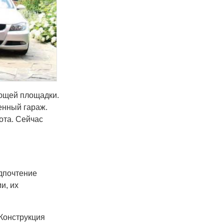
ующей площадки.
енный гараж.
ота. Сейчас
дпочтение
и, их
Конструкция