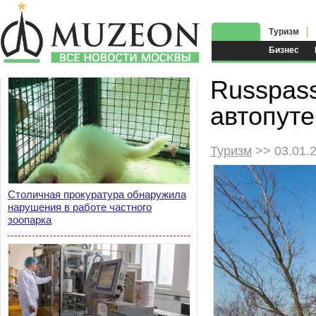
Туризм
Бизнес
Russpas
автопут
Туризм
>> 03.01.
Столичная прокуратура обнаружила
нарушения в работе частного
зоопарка