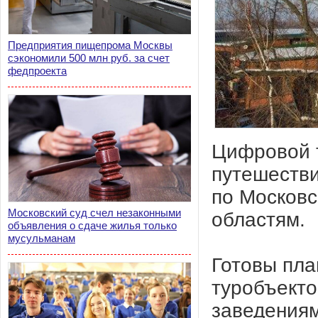
Предприятия пищепрома Москвы
сэкономили 500 млн руб. за счет
федпроекта
Цифровой 
путешестви
по Московс
Московский суд счел незаконными
областям.
объявления о сдаче жилья только
мусульманам
Готовы пла
туробъекто
заведениям