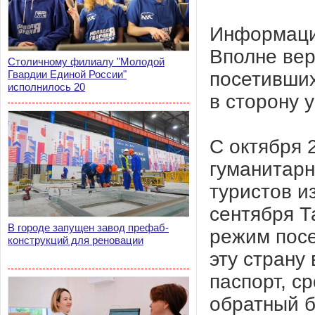
Информация
Вполне вер
Столичному филиалу "Молодой
посетивших
Гвардии Единой России"
исполнилось 20
в сторону 
С октября 
гуманитарн
туристов и
сентября Т
В городе запущен завод префаб-
режим посе
конструкций для реновации
эту страну
паспорт, с
обратный б