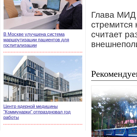
Глава МИД 
стремится 
считает ра
В Москве улучшена система
маршрутизации пациентов для
внешнеполи
госпитализации
Рекомендуе
Центр ядерной медицины
"Коммунарки" отпраздновал год
работы