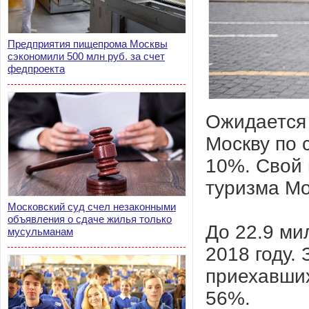
Предприятия пищепрома Москвы
сэкономили 500 млн руб. за счет
федпроекта
Ожидается 
Москву по 
10%. Свой 
туризма Мо
Московский суд счел незаконными
объявления о сдаче жилья только
До 22.9 ми
мусульманам
2018 году.
приехавших
56%.