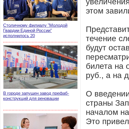
увеличения
этом завил
Столичному филиалу "Молодой
Представит
Гвардии Единой России"
исполнилось 20
течение сл
будут оста
пересматри
билета на 
руб., а на 
О введении
В городе запущен завод префаб-
конструкций для реновации
страны Зап
началом на
Это привел