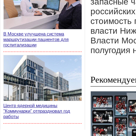
запасные ч
российских
стоимость 
власти Ниж
В Москве улучшена система
Власти Мос
маршрутизации пациентов для
госпитализации
полугодия 
Рекомендуе
Центр ядерной медицины
"Коммунарки" отпраздновал год
работы