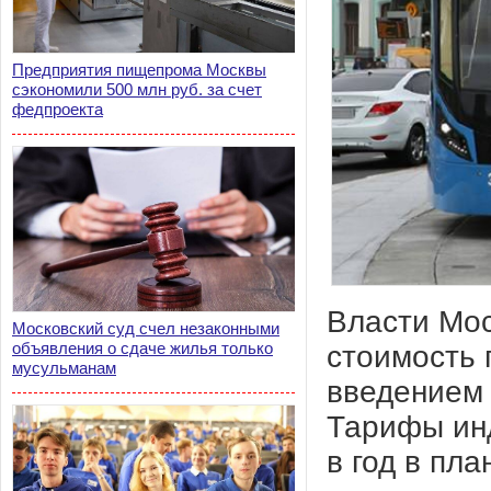
Предприятия пищепрома Москвы
сэкономили 500 млн руб. за счет
федпроекта
Власти Мос
Московский суд счел незаконными
стоимость 
объявления о сдаче жилья только
мусульманам
введением 
Тарифы ин
в год в пла