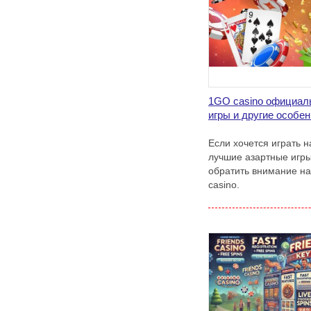
1GO casino официал
игры и другие особе
Если хочется играть 
лучшие азартные игры,
обратить внимание на
casino.