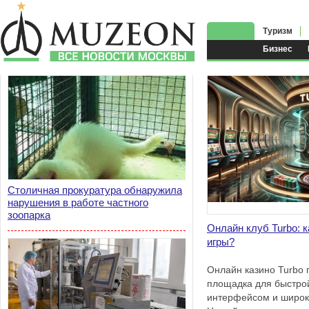
Туризм
Бизнес
Столичная прокуратура обнаружила
нарушения в работе частного
зоопарка
Онлайн клуб Turbo: 
игры?
Онлайн казино Turbo 
площадка для быстро
интерфейсом и широк