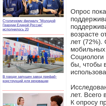
Опрос пока
поддержив
Столичному филиалу "Молодой
поддержив
Гвардии Единой России"
исполнилось 20
возрасте от
лет (72%).
мобильных 
Социологи 
бы, чтобы 
использова
В городе запущен завод префаб-
конструкций для реновации
Исследован
лет. Всего
К опросу п