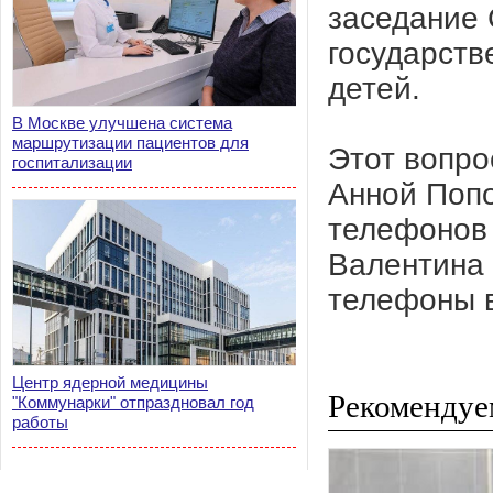
заседание 
государств
детей.
В Москве улучшена система
маршрутизации пациентов для
Этот вопро
госпитализации
Анной Попо
телефонов 
Валентина 
телефоны в
Центр ядерной медицины
Рекомендуе
"Коммунарки" отпраздновал год
работы