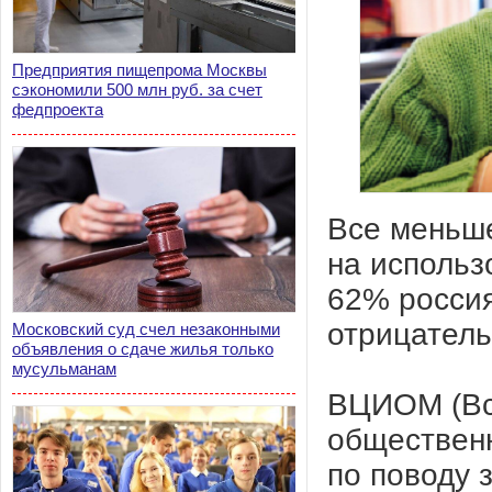
Предприятия пищепрома Москвы
сэкономили 500 млн руб. за счет
федпроекта
Все меньше
на использ
62% росси
отрицатель
Московский суд счел незаконными
объявления о сдаче жилья только
мусульманам
ВЦИОМ (Вс
общественн
по поводу 