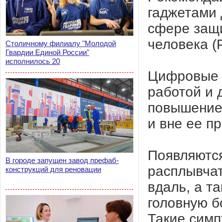
гаджетами 
сфере защи
человека (
Столичному филиалу "Молодой
Гвардии Единой России"
исполнилось 20
Цифровые т
работой и 
повышение 
и вне ее п
Появляются
В городе запущен завод префаб-
расплывчат
конструкций для реновации
вдаль, а т
головную б
Такие симп