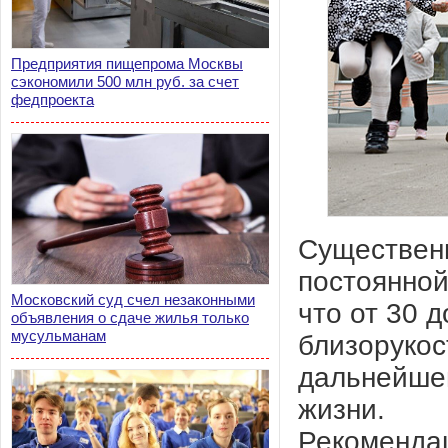
Предприятия пищепрома Москвы
сэкономили 500 млн руб. за счет
федпроекта
Существенн
постоянной
Московский суд счел незаконными
что от 30 
объявления о сдаче жилья только
мусульманам
близорукос
дальнейшем
жизни.
Рекомендац