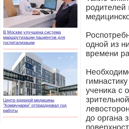
родителей 
медицинско
В Москве улучшена система
Роспотребн
маршрутизации пациентов для
одной из н
госпитализации
времени ра
Необходим
гимнастику
ученика с 
зрительной
Центр ядерной медицины
"Коммунарки" отпраздновал год
левосторон
работы
до органа 
поверхност