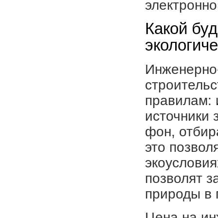
электронно
Какой буд
экологич
Инженерно-
строительс
правилам: 
источники 
фон, отбир
это позвол
экоусловия
позволят з
природы в 
Цена на ин