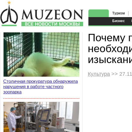
Туризм
Бизнес
Почему 
необход
изыскан
Культура
>> 27.11
Столичная прокуратура обнаружила
нарушения в работе частного
зоопарка