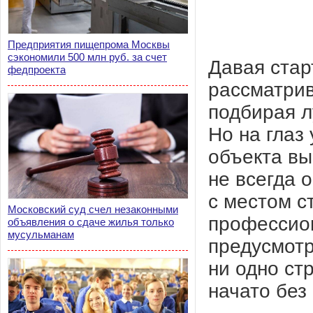
Предприятия пищепрома Москвы
сэкономили 500 млн руб. за счет
Давая стар
федпроекта
рассматрив
подбирая л
Но на глаз
объекта вы
не всегда 
с местом с
Московский суд счел незаконными
профессио
объявления о сдаче жилья только
мусульманам
предусмотр
ни одно ст
начато без