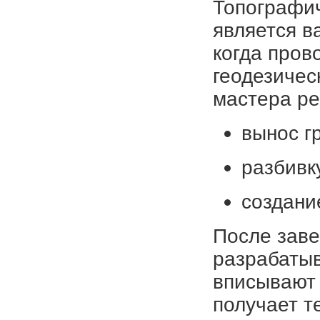
Топографич
является в
когда пров
геодезичес
мастера р
вынос г
разбивк
создани
После зав
разрабатыв
вписывают 
получает т