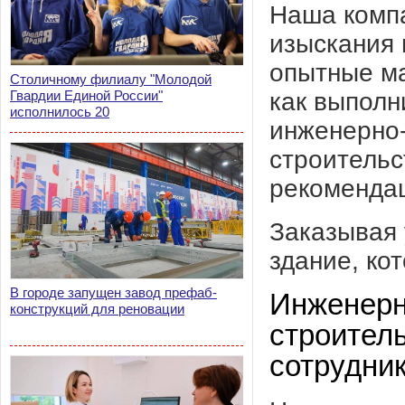
Наша комп
изыскания 
опытные ма
Столичному филиалу "Молодой
как выполн
Гвардии Единой России"
исполнилось 20
инженерно-
строительс
рекомендац
Заказывая 
здание, ко
В городе запущен завод префаб-
Инженерн
конструкций для реновации
строител
сотрудник