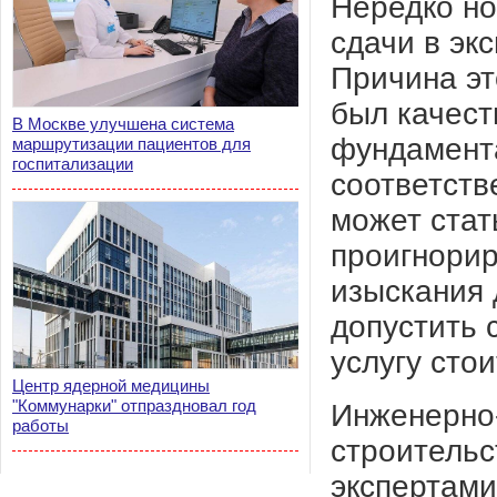
Нередко но
сдачи в эк
Причина эт
был качест
В Москве улучшена система
фундамента
маршрутизации пациентов для
госпитализации
соответств
может стат
проигнорир
изыскания 
допустить 
услугу сто
Центр ядерной медицины
"Коммунарки" отпраздновал год
Инженерно-
работы
строительс
экспертами