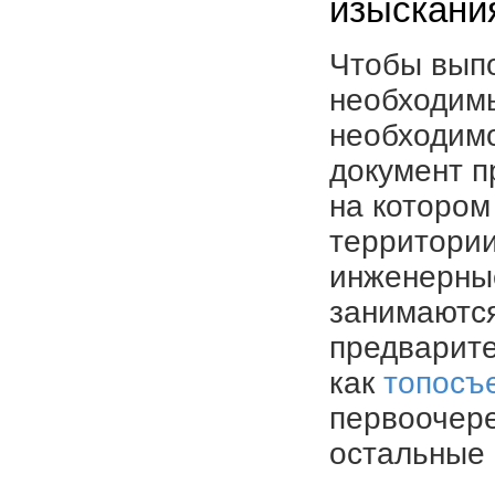
изыскани
Чтобы выпо
необходимы
необходимо
документ п
на котором
территории
инженерные
занимаютс
предварите
как
топосъ
первоочере
остальные 