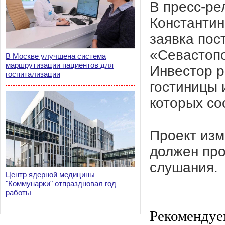
В пресс-ре
Константин
заявка пос
«Севастоп
В Москве улучшена система
маршрутизации пациентов для
Инвестор р
госпитализации
гостиницы 
которых со
Проект изм
должен пр
слушания.
Центр ядерной медицины
"Коммунарки" отпраздновал год
работы
Рекомендуе