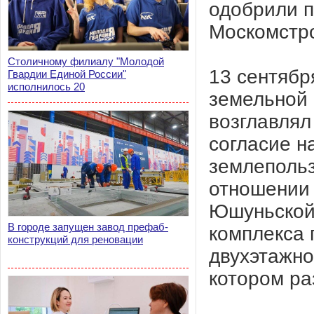
одобрили п
Москомстро
Столичному филиалу "Молодой
13 сентябр
Гвардии Единой России"
исполнилось 20
земельной 
возглавлял
согласие н
землепольз
отношении 
Юшуньской 
В городе запущен завод префаб-
комплекса 
конструкций для реновации
двухэтажно
котором ра