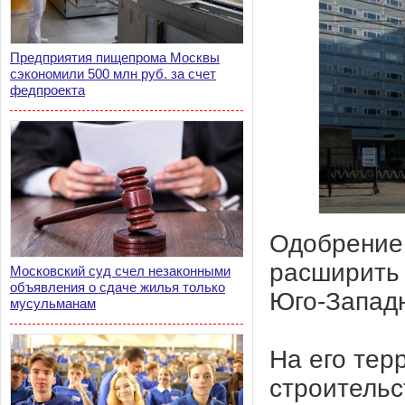
Предприятия пищепрома Москвы
сэкономили 500 млн руб. за счет
федпроекта
Одобрение 
расширить 
Московский суд счел незаконными
объявления о сдаче жилья только
Юго-Западн
мусульманам
На его тер
строительс