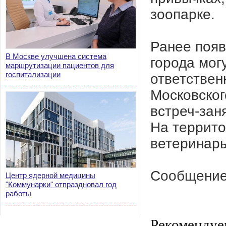
зоопарке.
Ранее появ
В Москве улучшена система
города мог
маршрутизации пациентов для
госпитализации
ответствен
Московског
встреч-зан
На террито
ветеринары
Сообщение
Центр ядерной медицины
"Коммунарки" отпраздновал год
работы
Рекомендуе