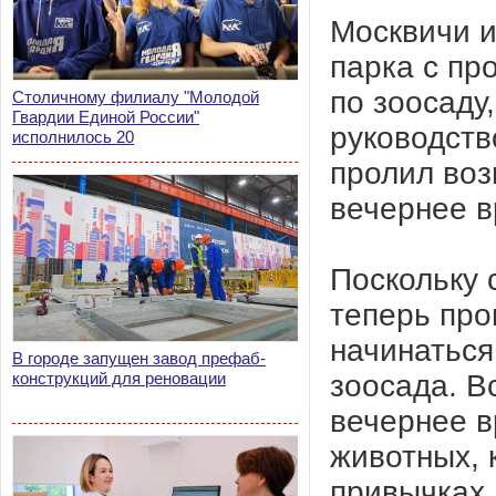
Москвичи и
парка с пр
по зоосаду,
Столичному филиалу "Молодой
Гвардии Единой России"
руководств
исполнилось 20
пролил воз
вечернее в
Поскольку 
теперь про
начинаться
В городе запущен завод префаб-
зоосада. В
конструкций для реновации
вечернее в
животных, 
привычках,