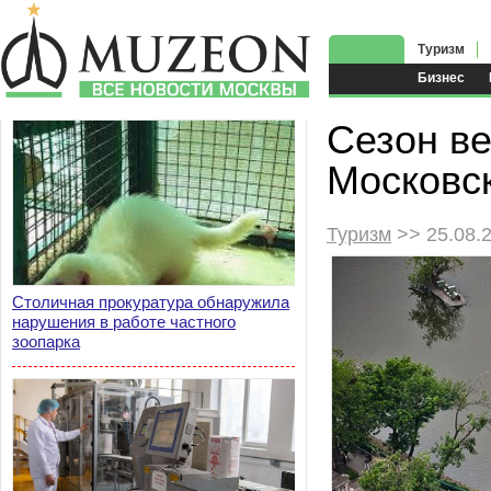
Туризм
Бизнес
Сезон ве
Московс
Туризм
>> 25.08.
Столичная прокуратура обнаружила
нарушения в работе частного
зоопарка