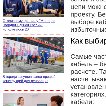
цепи можно
проекту. Б
выборе каб
Столичному филиалу "Молодой
Гвардии Единой России"
избыточны
исполнилось 20
Как выби
Самые част
кабель – б
расчете. Т
В городе запущен завод префаб-
насчитываю
конструкций для реновации
установлен
категориях
кабели: