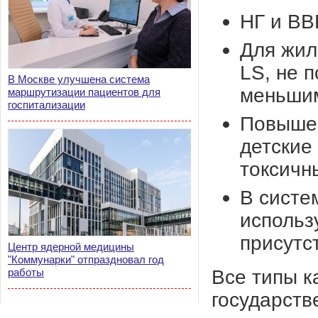
НГ и ВВ
Для жил
LS, не 
В Москве улучшена система
меньшим
маршрутизации пациентов для
госпитализации
Повышен
детские
токсичн
В систе
использ
присутс
Центр ядерной медицины
"Коммунарки" отпраздновал год
Все типы к
работы
государств