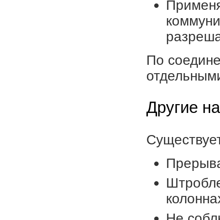
Применя
коммуни
разреша
По соедине
отдельным
Другие н
Существует
Прерыва
Штробле
колонна
Не собл