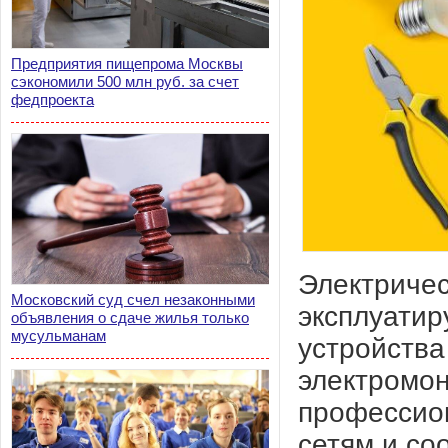
Предприятия пищепрома Москвы
сэкономили 500 млн руб. за счет
федпроекта
Электричес
Московский суд счел незаконными
эксплуатир
объявления о сдаче жилья только
мусульманам
устройства
электромон
профессион
сетям и со