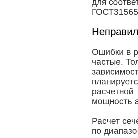
для соотве
ГОСТ31565
Неправил
Ошибки в р
частые. То
зависимост
планируетс
расчетной 
мощность а
Расчет сеч
по диапазо