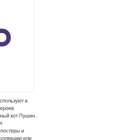
спользуют в
героев
вный кот Пушин.
л
 постеры и
коллекцию или