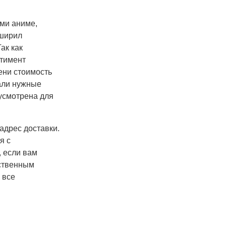
ми аниме,
сширил
ак как
ртимент
ени стоимость
рали нужные
усмотрена для
адрес доставки.
я с
 если вам
ственным
 все