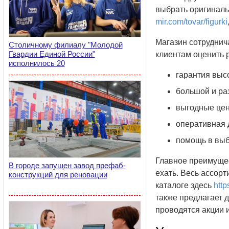
выбрать оригиналь
mir.com/tovar/figurki
Магазин сотруднич
Столичному филиалу "Молодой
Гвардии Единой России"
клиентам оценить 
исполнилось 20
гарантия выс
большой и ра
выгодные це
оперативная 
помощь в выб
Главное преимущес
В городе запущен завод префаб-
ехать. Весь ассор
конструкций для реновации
каталоге здесь
http
также предлагает 
проводятся акции 