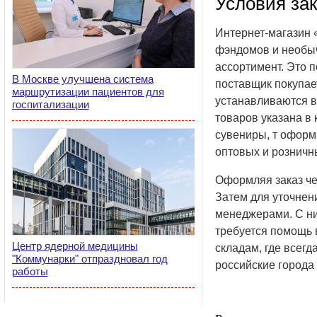
Условия зак
Интернет-магазин 
фэндомов и необыч
ассортимент. Это п
В Москве улучшена система
поставщик покупае
маршрутизации пациентов для
устанавливаются в
госпитализации
товаров указана в
сувениры, т оформ
оптовых и розничн
Оформляя заказ чер
Затем для уточнен
менеджерами. С ни
требуется помощь 
Центр ядерной медицины
складам, где всегд
"Коммунарки" отпраздновал год
российские города
работы