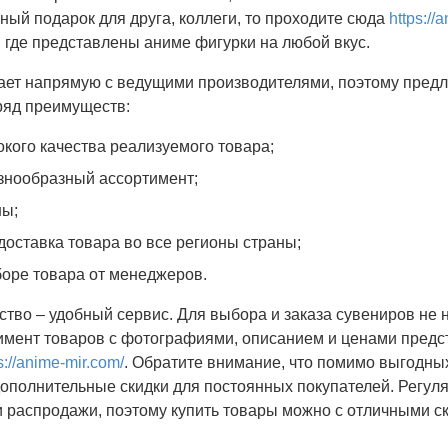
ный подарок для друга, коллеги, то проходите сюда
https://
, где представлены аниме фигурки на любой вкус.
ает напрямую с ведущими производителями, поэтому предл
ряд преимуществ:
окого качества реализуемого товара;
знообразный ассортимент;
ны;
доставка товара во все регионы страны;
оре товара от менеджеров.
тво – удобный сервис. Для выбора и заказа сувениров не 
тимент товаров с фотографиями, описанием и ценами предс
s://anime-mir.com/
. Обратите внимание, что помимо выгодны
дополнительные скидки для постоянных покупателей. Регул
и распродажи, поэтому купить товары можно с отличными с