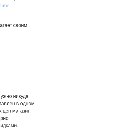
anime-
агает своим
нужно никуда
тавлен в одном
х цен магазин
ярно
кидками.