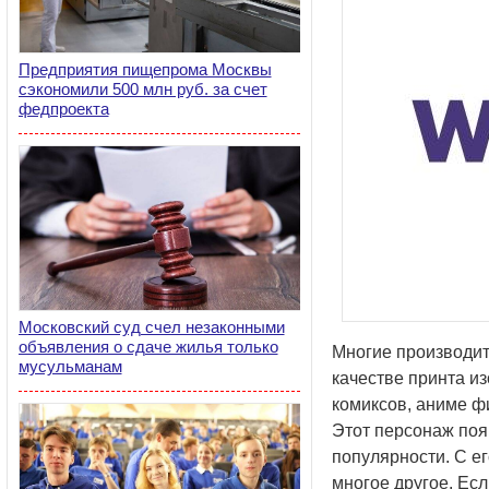
Предприятия пищепрома Москвы
сэкономили 500 млн руб. за счет
федпроекта
Московский суд счел незаконными
объявления о сдаче жилья только
Многие производит
мусульманам
качестве принта и
комиксов, аниме ф
Этот персонаж появ
популярности. С е
многое другое. Есл