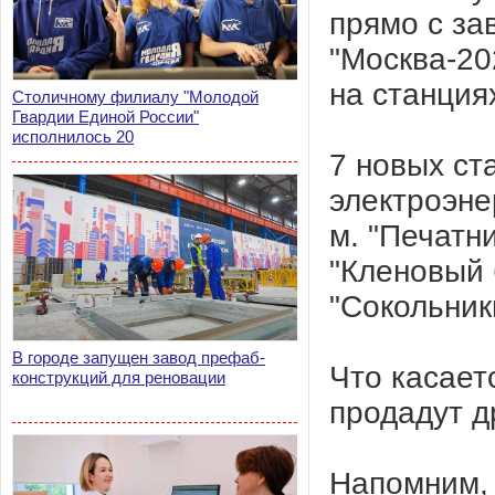
прямо с за
"Москва-20
на станциях
Столичному филиалу "Молодой
Гвардии Единой России"
исполнилось 20
7 новых ст
электроэне
м. "Печатни
"Кленовый 
"Сокольник
В городе запущен завод префаб-
Что касаетс
конструкций для реновации
продадут д
Напомним, 