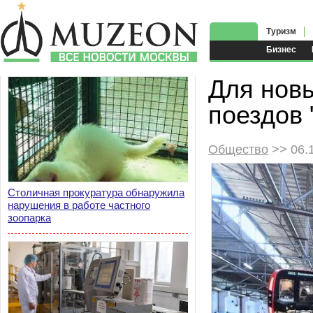
Туризм
Бизнес
Для новы
поездов 
Общество
>> 06.
Столичная прокуратура обнаружила
нарушения в работе частного
зоопарка