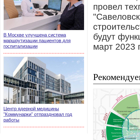
провел тех
"Савеловск
строительс
будут функ
В Москве улучшена система
маршрутизации пациентов для
март 2023 г
госпитализации
Рекомендуе
Центр ядерной медицины
"Коммунарки" отпраздновал год
работы