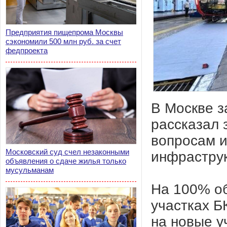
Предприятия пищепрома Москвы
сэкономили 500 млн руб. за счет
федпроекта
В Москве з
рассказал 
вопросам и
Московский суд счел незаконными
инфраструк
объявления о сдаче жилья только
мусульманам
На 100% о
участках Б
на новые у