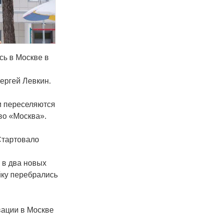
ь в Москве в
ергей Левкин.
и переселяются
во «Москва».
Стартовало
 в два новых
йку перебрались
вации в Москве