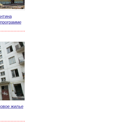
антина
 программе
новое жилье