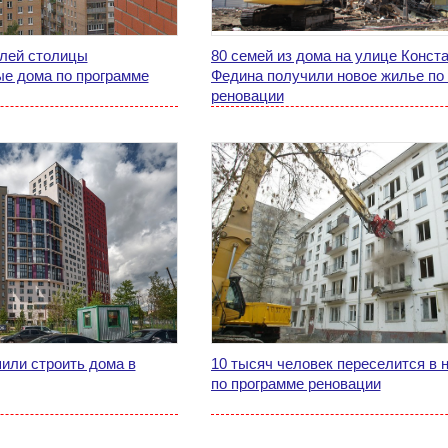
лей столицы
80 семей из дома на улице Конст
ые дома по программе
Федина получили новое жилье по
реновации
или строить дома в
10 тысяч человек переселится в 
по программе реновации