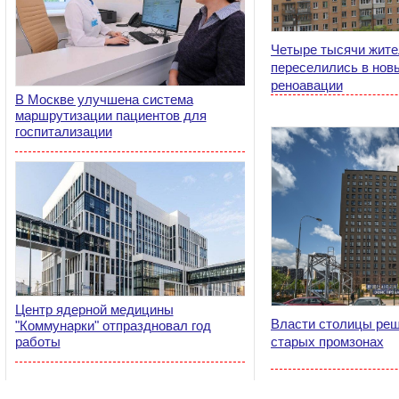
Четыре тысячи жите
переселились в нов
реноавации
В Москве улучшена система
маршрутизации пациентов для
госпитализации
Центр ядерной медицины
Власти столицы реш
"Коммунарки" отпраздновал год
работы
старых промзонах