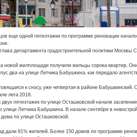
ов еще одной пятиэтажки по программе реновации началос
оне.
 глава департамента градостроительной политики Москвы С
а новой жилплощади получили жильцы сорока квартир. Он
пус два на улице Летчика Бабушкина, как передало агентст
товящаяся к сносу, уже четвертая в районе Бабушкинский. 
ле лета 2018.
 двух пятиэтажек по улице Осташковской начали заселение
 улице Летчика Бабушкина. В начале сентября в новостро
 дома по улице Осташковской.
зд дали 91% жителей. Более 150 домов по программе рено