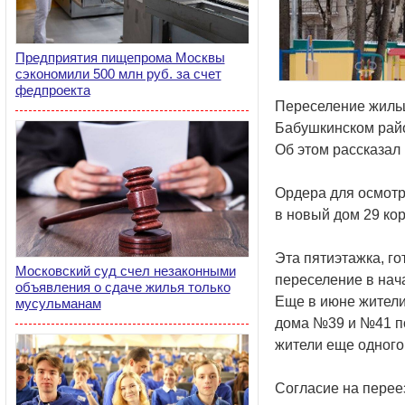
Предприятия пищепрома Москвы
сэкономили 500 млн руб. за счет
федпроекта
Переселение жильц
Бабушкинском рай
Об этом рассказал
Ордера для осмотр
в новый дом 29 кор
Эта пятиэтажка, го
Московский суд счел незаконными
переселение в нача
объявления о сдаче жилья только
Еще в июне жители
мусульманам
дома №39 и №41 по
жители еще одного
Согласие на перее