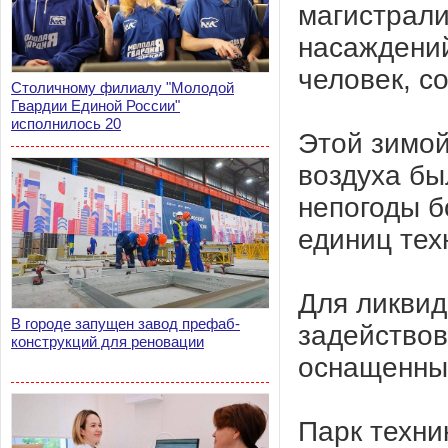
магистрали
насаждений
человек, с
Столичному филиалу "Молодой
Гвардии Единой России"
исполнилось 20
Этой зимой
воздуха бы
непогоды б
единиц тех
Для ликвид
В городе запущен завод префаб-
задействов
конструкций для реновации
оснащенных
Парк техни