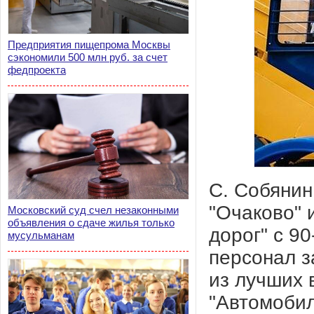
Предприятия пищепрома Москвы
сэкономили 500 млн руб. за счет
федпроекта
С. Собянин
"Очаково" 
Московский суд счел незаконными
объявления о сдаче жилья только
дорог" с 9
мусульманам
персонал з
из лучших 
"Автомобил