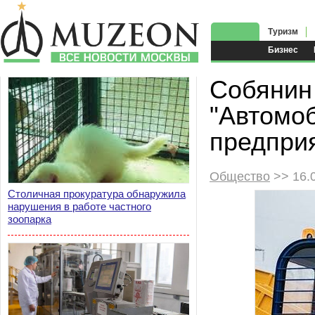
Туризм
Бизнес
Собянин
"Автомоб
предпри
Общество
>> 16.
Столичная прокуратура обнаружила
нарушения в работе частного
зоопарка