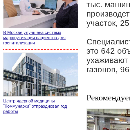
тыс. машин
производст
участок, 2
В Москве улучшена система
маршрутизации пациентов для
Специалист
госпитализации
это 642 об
ухаживают з
газонов, 96
Рекомендуе
Центр ядерной медицины
"Коммунарки" отпраздновал год
работы