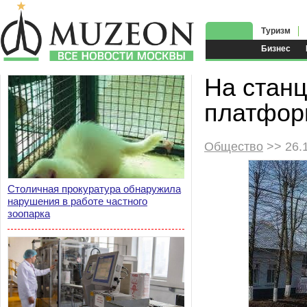
Туризм
Бизнес
На стан
платфор
Общество
>> 26.
Столичная прокуратура обнаружила
нарушения в работе частного
зоопарка