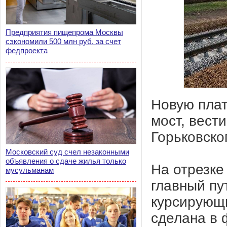
Предприятия пищепрома Москвы
сэкономили 500 млн руб. за счет
федпроекта
Новую плат
мост, вест
Горьковско
Московский суд счел незаконными
объявления о сдаче жилья только
На отрезке
мусульманам
главный пу
курсирующи
сделана в 