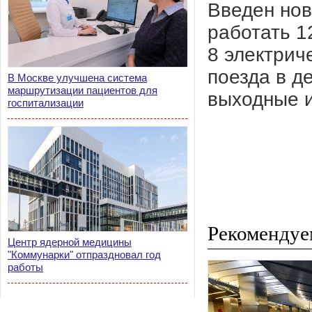
Введен нов
работать 1
8 электрич
поезда в д
В Москве улучшена система
маршрутизации пациентов для
выходные и
госпитализации
Рекомендуе
Центр ядерной медицины
"Коммунарки" отпраздновал год
работы