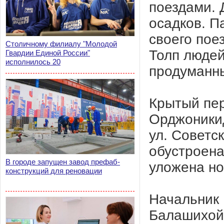
поездами. 
осадков. П
своего пое
Столичному филиалу "Молодой
Толп людей
Гвардии Единой России"
исполнилось 20
продуманн
Крытый пер
Орджоникид
ул. Советс
обустроена
В городе запущен завод префаб-
уложена но
конструкций для реновации
Начальник 
Балашихой 