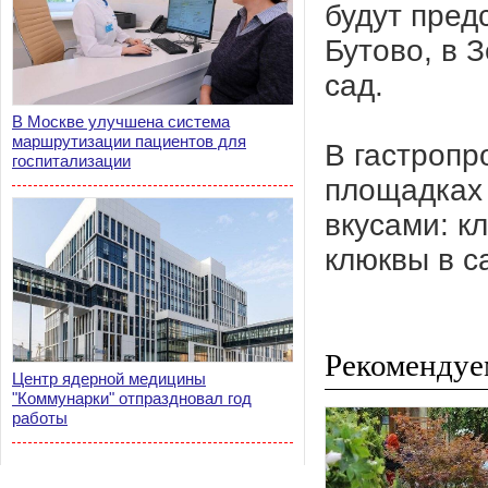
будут пред
Бутово, в 
сад.
В Москве улучшена система
маршрутизации пациентов для
В гастропро
госпитализации
площадках
вкусами: к
клюквы в с
Рекомендуе
Центр ядерной медицины
"Коммунарки" отпраздновал год
работы