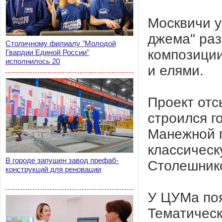
Москвичи у
джема" раз
Столичному филиалу "Молодой
композиции
Гвардии Единой России"
исполнилось 20
и елями.
Проект отс
строился г
Манежной 
классическ
В городе запущен завод префаб-
Столешнико
конструкций для реновации
У ЦУМа поя
Тематическ