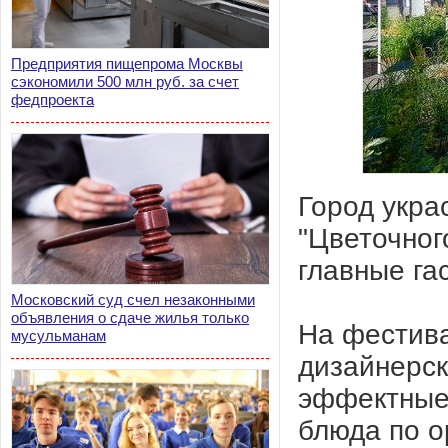
Предприятия пищепрома Москвы
сэкономили 500 млн руб. за счет
федпроекта
Город укра
"Цветочног
главные га
Московский суд счел незаконными
объявления о сдаче жилья только
На фестива
мусульманам
дизайнерск
эффектные 
блюда по о