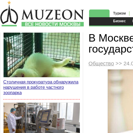
Туризм
Бизнес
В Москве
государс
Общество
>> 24.
Столичная прокуратура обнаружила
нарушения в работе частного
зоопарка