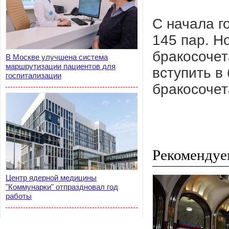
С начала г
145 пар. Н
бракосочет
В Москве улучшена система
маршрутизации пациентов для
вступить в 
госпитализации
бракосочет
Рекомендуе
Центр ядерной медицины
"Коммунарки" отпраздновал год
работы