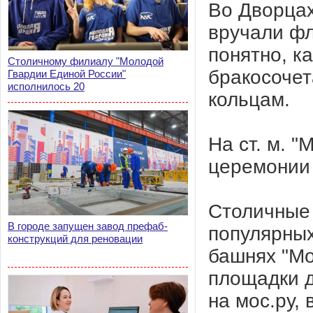
Во Дворцах
вручали фл
понятно, к
Столичному филиалу "Молодой
бракосочет
Гвардии Единой России"
исполнилось 20
кольцам.
На ст. м. 
церемонии 
Столичные 
В городе запущен завод префаб-
популярных
конструкций для реновации
башнях "Мо
площадки д
на мос.ру, 