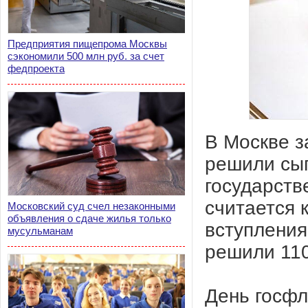
Предприятия пищепрома Москвы
сэкономили 500 млн руб. за счет
федпроекта
В Москве з
решили сыг
государств
считается 
Московский суд счел незаконными
объявления о сдаче жилья только
вступления
мусульманам
решили 110
День госфл