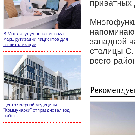
приватных 
Многофункц
напоминающ
В Москве улучшена система
маршрутизации пациентов для
западной ч
госпитализации
столицы С.
всего райо
Рекомендуе
Центр ядерной медицины
"Коммунарки" отпраздновал год
работы