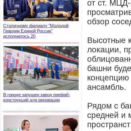
от ст. МЦД
просматрив
обзор сосе
Столичному филиалу "Молодой
Гвардии Единой России"
исполнилось 20
Высотные к
локации, п
облицован
башни буде
концепцию 
ансамбль.
В городе запущен завод префаб-
конструкций для реновации
Рядом с б
средней и 
пространст