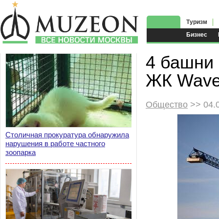
Туризм
Бизнес
4 башни 
ЖК Wav
Общество
>> 04.
Столичная прокуратура обнаружила
нарушения в работе частного
зоопарка