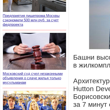
Предприятия пищепрома Москвы
сэкономили 500 млн руб. за счет
федпроекта
Башни высо
в жилкомпл
Московский суд счел незаконными
объявления о сдаче жилья только
Архитектур
мусульманам
Hutton Dev
Борисовски
за 7 минут 