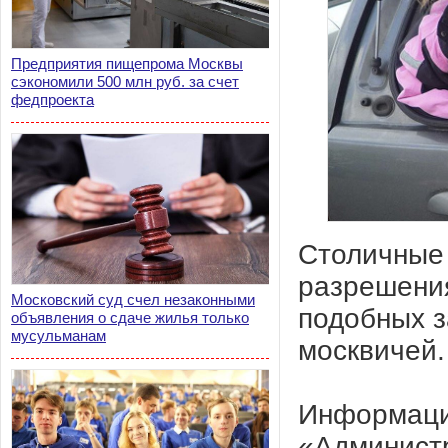
Предприятия пищепрома Москвы
сэкономили 500 млн руб. за счет
федпроекта
Столичные
разрешения
Московский суд счел незаконными
подобных з
объявления о сдаче жилья только
мусульманам
москвичей.
Информаци
«Администр