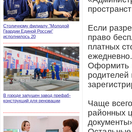
пространст
Если разре
Столичному филиалу "Молодой
Гвардии Единой России"
право бесп
исполнилось 20
платных ст
ежедневно
Оформить 
родителей 
зарегистри
В городе запущен завод префаб-
конструкций для реновации
Чаще всего
районных ц
документы»
Остальные