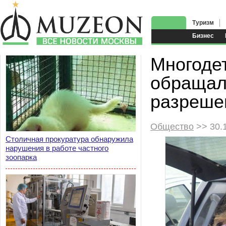
Туризм
Бизнес
Многоде
обращал
разреше
Общество
>> 30.
Столичная прокуратура обнаружила
нарушения в работе частного
зоопарка