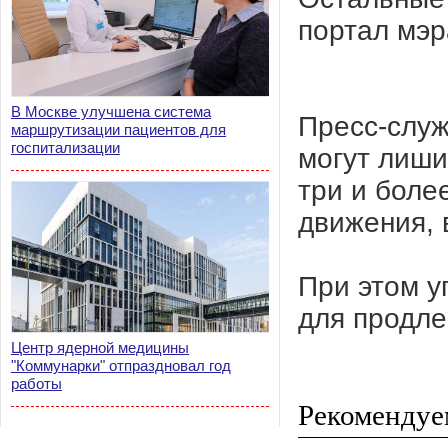
портал мэр
В Москве улучшена система
Пресс-служ
маршрутизации пациентов для
госпитализации
могут лиши
три и боле
движения, 
При этом у
для продле
Центр ядерной медицины
"Коммунарки" отпраздновал год
работы
Рекомендуе