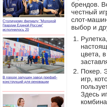
брендов. В
честный иг
слот-машин
Столичному филиалу "Молодой
Гвардии Единой России"
выбор и дру
исполнилось 20
Рулетка
настоящ
цвета, в
заставл
Покер. 
игр, ко
В городе запущен завод префаб-
конструкций для реновации
пользуе
Здесь и
комбина