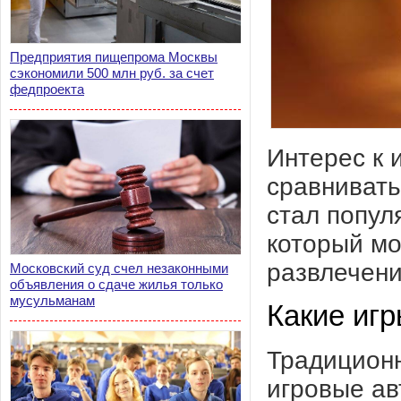
Предприятия пищепрома Москвы
сэкономили 500 млн руб. за счет
федпроекта
Интерес к 
сравнивать
стал попул
который мо
развлечени
Московский суд счел незаконными
объявления о сдаче жилья только
мусульманам
Какие игр
Традиционн
игровые ав