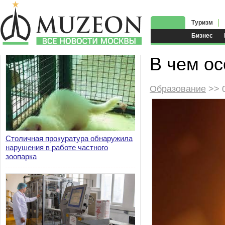
Туризм
Бизнес
В чем ос
Образование
>> 0
Столичная прокуратура обнаружила
нарушения в работе частного
зоопарка