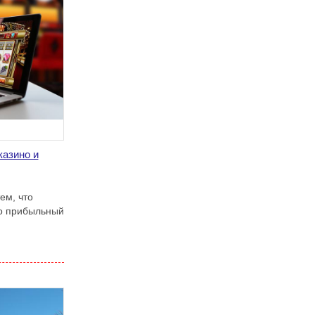
казино и
ем, что
но прибыльный