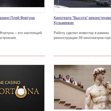
азино Плей Фортуна
Кинотеатр "Высота" реконструир
Кузьминках
Фортуна – это настоящий
Работу сделал инвестор в рамках
астроения.
реконструкции 39 кинотеатров гор