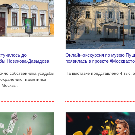
стучалось до
Онлайн-экскурсия по музею Пуш
ьбы Новикова-Давыдова
появилась в проекте #Москваст
ило собственника усадьбы
На выставке представлено 4 тыс. э
 сохранению памятника
е Москвы.