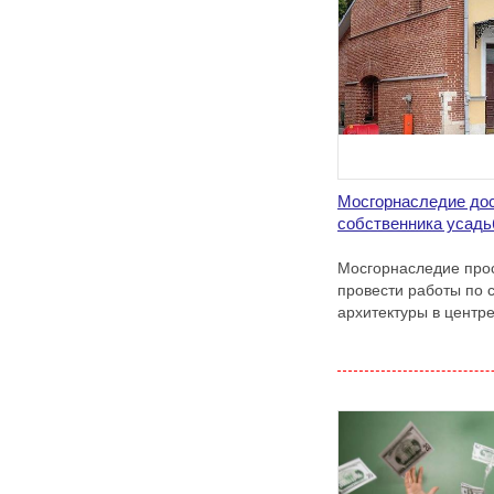
Мосгорнаследие до
собственника усад
Мосгорнаследие прос
провести работы по
архитектуры в центр