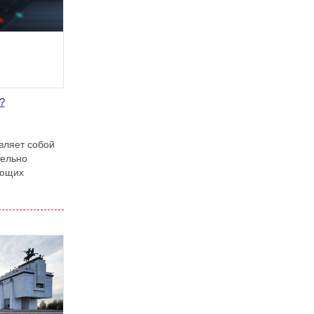
?
вляет собой
тельно
ующих