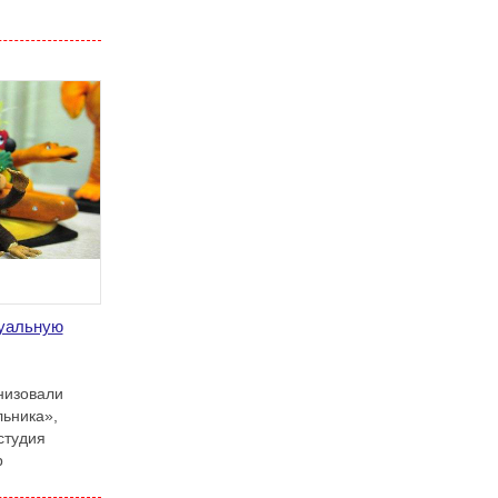
туальную
низовали
льника»,
студия
р