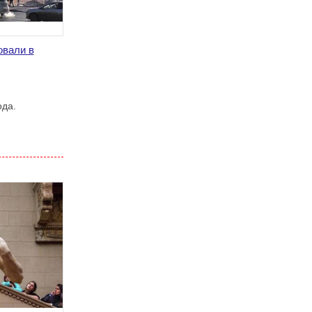
овали в
ода.