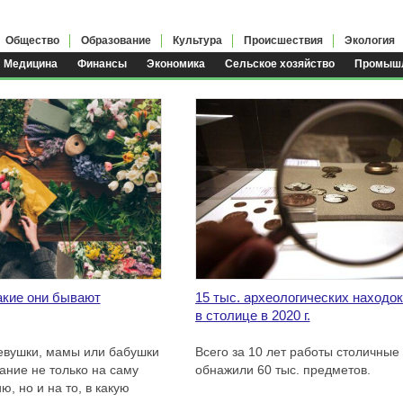
Общество
Образование
Культура
Происшествия
Экология
Медицина
Финансы
Экономика
Сельское хозяйство
Промышл
акие они бывают
15 тыс. археологических находо
в столице в 2020 г.
евушки, мамы или бабушки
Всего за 10 лет работы столичные
ание не только на саму
обнажили 60 тыс. предметов.
, но и на то, в какую