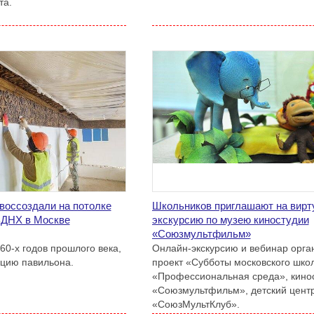
та.
воссоздали на потолке
Школьников приглашают на вир
ВДНХ в Москве
экскурсию по музею киностудии
«Союзмультфильм»
60-х годов прошлого века,
Онлайн-экскурсию и вебинар орга
ицию павильона.
проект «Субботы московского шко
«Профессиональная среда», кино
«Союзмультфильм», детский цент
«СоюзМультКлуб».