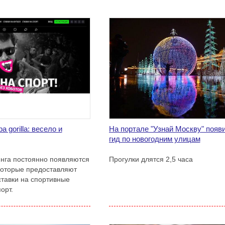
 gorilla: весело и
На портале "Узнай Москву" появ
гид по новогодним улицам
нга постоянно появляются
Прогулки длятся 2,5 часа
которые предоставляют
ставки на спортивные
орт.