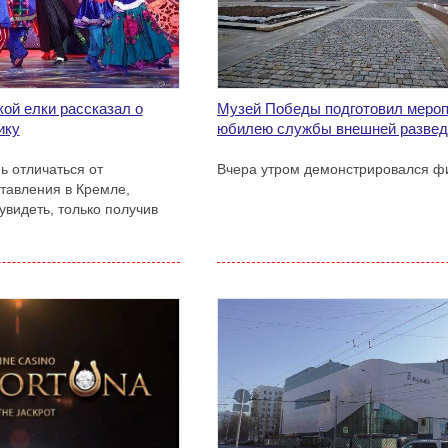
ой елки рассказал о
Музей Победы подготовил мероп
ику
юбилею службы внешней развед
ь отличаться от
Вчера утром демонстрировался фи
тавления в Кремле,
увидеть, только получив