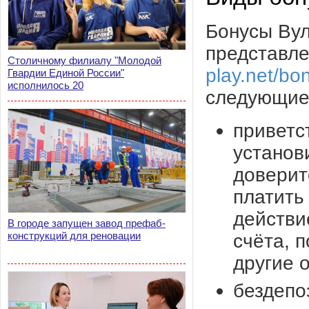
Бонусы Вул
представле
Столичному филиалу "Молодой
play.net/bo
Гвардии Единой России"
исполнилось 20
следующие 
приветс
установ
доверит
платить
действи
В городе запущен завод префаб-
конструкций для реновации
счёта, 
другие 
бездепо