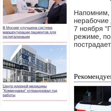
Напомним, 
нерабочие 
7 ноября "
В Москве улучшена система
маршрутизации пациентов для
режиме, по
госпитализации
пострадает
Рекомендуе
Центр ядерной медицины
"Коммунарки" отпраздновал год
работы