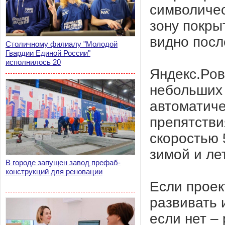
символичес
зону покры
видно посл
Столичному филиалу "Молодой
Гвардии Единой России"
исполнилось 20
Яндекс.Ров
небольших 
автоматиче
препятстви
скоростью 
зимой и ле
В городе запущен завод префаб-
конструкций для реновации
Если проек
развивать 
если нет –