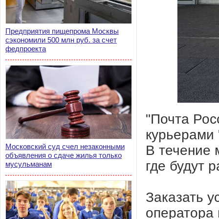
Предприятия пищепрома Москвы
сэкономили 500 млн руб. за счет
федпроекта
"Почта Рос
курьерами 
Московский суд счел незаконными
В течение 
объявления о сдаче жилья только
где будут 
мусульманам
Заказать у
оператора 