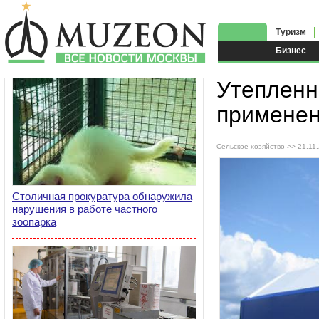
Туризм
Бизнес
Утепленн
примене
Сельское хозяйство
>> 21.11
Столичная прокуратура обнаружила
нарушения в работе частного
зоопарка