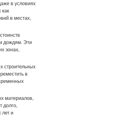
даже в условиях
 как
вий в местах,
стоинств
 и дождям. Эти
х зонах,
ых строительных
ереместить в
 временных
ых материалов,
т долго,
 лет и