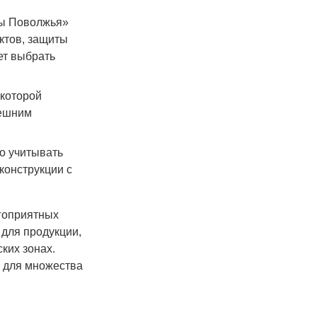
ты Поволжья»
ктов, защиты
ет выбрать
 которой
нешним
о учитывать
конструкции с
гоприятных
для продукции,
ких зонах.
м для множества