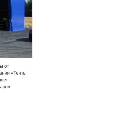
ы от
пании «Тенты
ляет
аров,