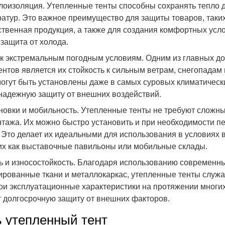
лоизоляция. Утепленные тенты способны сохранять тепло 
ратур. Это важное преимущество для защиты товаров, таких
ственная продукция, а также для создания комфортных усло
 защита от холода.
 к экстремальным погодным условиям. Одним из главных до
нтов является их стойкость к сильным ветрам, снегопадам
могут быть установлены даже в самых суровых климатически
надежную защиту от внешних воздействий.
ановки и мобильность. Утепленные тенты не требуют сложн
нтажа. Их можно быстро установить и при необходимости п
. Это делает их идеальными для использования в условиях
ких как выставочные павильоны или мобильные склады.
ь и износостойкость. Благодаря использованию современн
ированные ткани и металлокаркас, утепленные тенты служа
ои эксплуатационные характеристики на протяжении многих
 долгосрочную защиту от внешних факторов.
ь утепленный тент