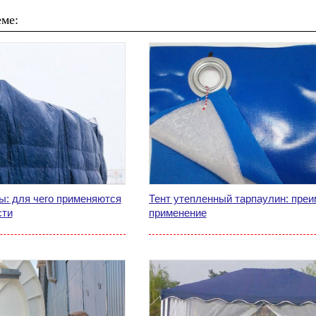
ме:
ы: для чего применяются
Тент утепленный тарпаулин: пре
сти
применение