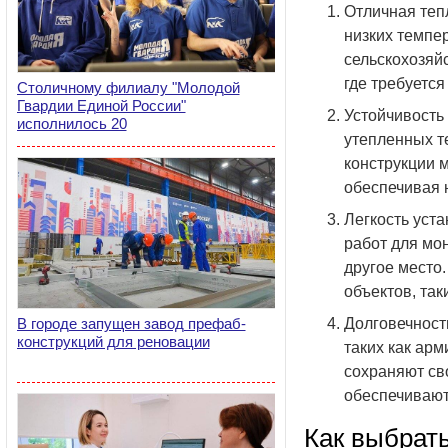
Отличная теп
низких темпе
сельскохозяй
где требуется
Столичному филиалу "Молодой
Гвардии Единой России"
Устойчивость
исполнилось 20
утепленных те
конструкции 
обеспечивая 
Легкость уст
работ для мо
другое место
объектов, та
В городе запущен завод префаб-
Долговечност
конструкций для реновации
таких как арм
сохраняют св
обеспечивают
Как выбрат