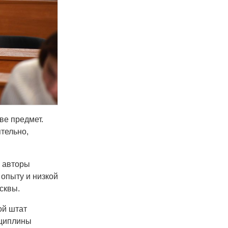
ве предмет.
ятельно,
 авторы
опыту и низкой
сквы.
ой штат
сциплины