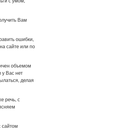
ьги с умом,
получить Вам
равить ошибки,
на сайте или по
ничен объемом
 у Вас нет
ылаться, делая
е речь, с
ъясняем
с сайтом