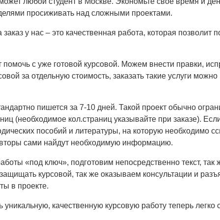
может любой студент в Москве. Экономьте свое время и ден
еделями просиживать над сложными проектами.
 заказ у нас – это качественная работа, которая позволит 
 помочь с уже готовой курсовой. Можем внести правки, исп
совой за отдельную стоимость, заказать такие услуги можно 
тандартно пишется за 7-10 дней. Такой проект обычно огра
ниц (необходимое кол.страниц указывайте при заказе). Если
одических пособий и литературы, на которую необходимо сс
авторы сами найдут необходимую информацию.
боты «под ключ», подготовим непосредственно текст, так ж
 защищать курсовой, так же оказываем консультации и раз
ы в проекте.
ь уникальную, качественную курсовую работу теперь легко 