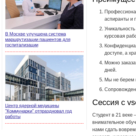
Профессионал
аспиранты и 
Уникальность 
В Москве улучшена система
курсовая рабо
маршрутизации пациентов для
госпитализации
Конфиденциал
доступе, а хр
Можно заказат
дней.
Мы не берем 
Сопровождени
Сессия с vse
Центр ядерной медицины
"Коммунарки" отпраздновал год
Студент в 21 веке 
работы
внимательное обуч
нами сдать воврем