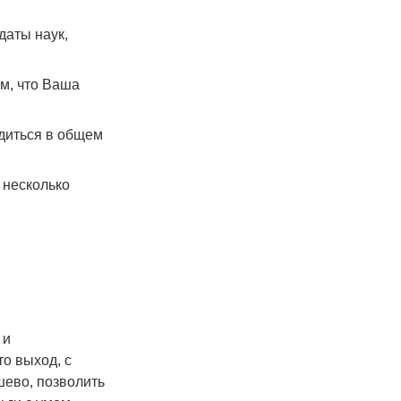
аты наук,
ем, что Ваша
диться в общем
 несколько
 и
о выход, с
шево, позволить