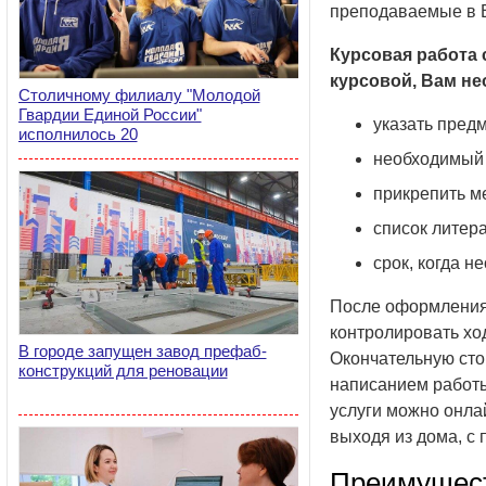
преподаваемые в 
Курсовая работа с
курсовой, Вам н
Столичному филиалу "Молодой
Гвардии Единой России"
указать предм
исполнилось 20
необходимый 
прикрепить ме
список литера
срок, когда н
После оформления 
контролировать хо
В городе запущен завод префаб-
Окончательную сто
конструкций для реновации
написанием работы
услуги можно онла
выходя из дома, с
Преимущес