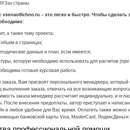
ВУЗах страны.
 vsenaotlichno.ru – это легко и быстро. Чтобы сделать 
еобходимо:
ет, а также тему проекта;
объем в страницах;
тодические данные и план, если имеется;
туры, которую необходимо использовать для расчетов (при 
еобходима готовая курсовая работа.
заказа, Вам присвоят персонального менеджера, который 
д выполнения заказа, отвечать на все возникающие вопрос
имость заказа менеджер рассчитает индивидуально, и оглас
. После внесения предоплаты, автор приступает к написан
йн в любое удобное для Вас время. Оплатить также можно н
 помощью банковской карты Visa, MasterCard, ЯндексДеньги
тва профессиональной помощи