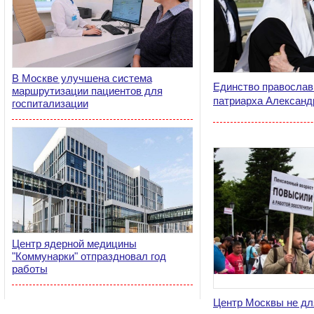
В Москве улучшена система
Единство православ
маршрутизации пациентов для
патриарха Александ
госпитализации
Центр ядерной медицины
"Коммунарки" отпраздновал год
работы
Центр Москвы не дл