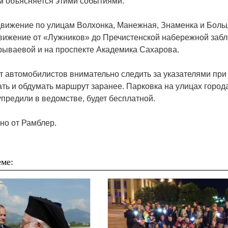
м объясняется этими событиями.
движение по улицам Волхонка, Манежная, Знаменка и Бол
движение от «Лужников» до Пречистенской набережной забло
ываевой и на проспекте Академика Сахарова.
автомобилистов внимательно следить за указателями при
ть и обдумать маршрут заранее. Парковка на улицах город
предили в ведомстве, будет бесплатной.
о от Рамблер.
ме: