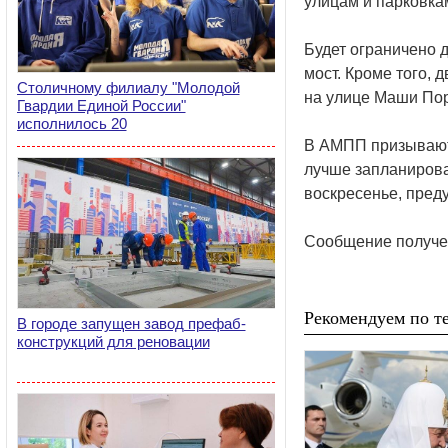
улицам и парковка
Будет ограничено 
мост. Кроме того, 
Столичному филиалу "Молодой
на улице Маши Пор
Гвардии Единой России"
исполнилось 20
В АМПП призывают 
лучше запланирова
воскресенье, преду
Сообщение получен
Рекомендуем по те
В городе запущен завод префаб-
конструкций для реновации