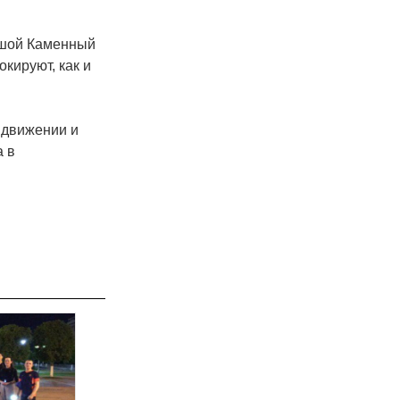
ьшой Каменный
кируют, как и
 движении и
а в