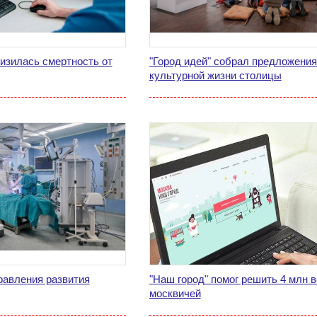
изилась смертность от
"Город идей" собрал предложения
культурной жизни столицы
равления развития
"Наш город" помог решить 4 млн 
москвичей