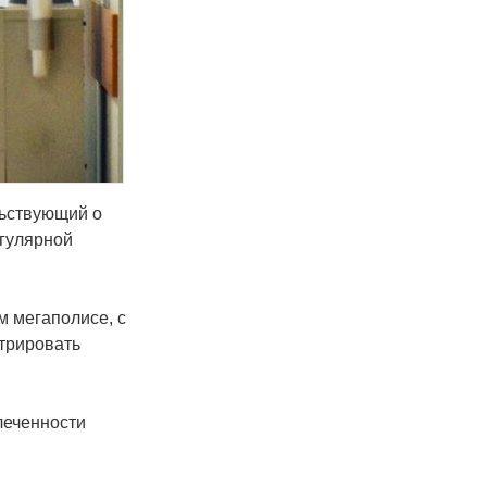
льствующий о
гулярной
м мегаполисе, с
трировать
леченности