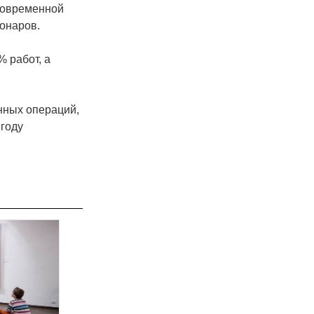
современной
онаров.
 работ, а
нных операций,
 году