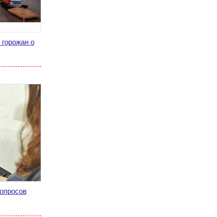
 горожан о
вопросов