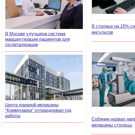
В столице на 15% сн
инсультов
В Москве улучшена система
маршрутизации пациентов для
госпитализации
Центр ядерной медицины
"Коммунарки" отпраздновал год
работы
Собянин назвал нап
медицины столицы