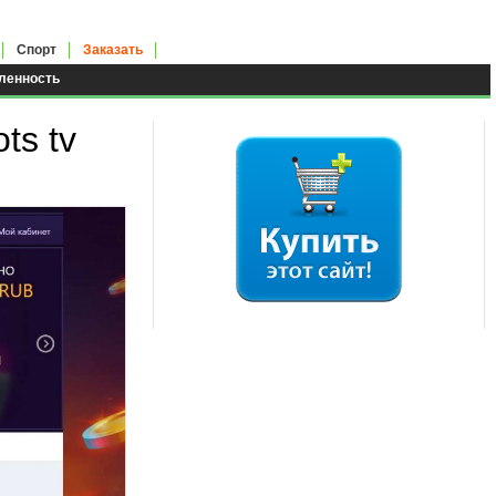
Спорт
Заказать
енность
ts tv