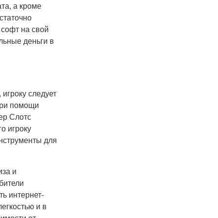
та, а кроме
статочно
 софт на свой
льные деньги в
 игроку следует
при помощи
ер Слотс
о игроку
инструменты для
иза и
бители
ть интернет-
егкостью и в