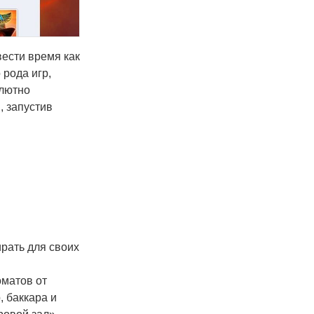
вести время как
 рода игр,
олютно
, запустив
ирать для своих
оматов от
, баккара и