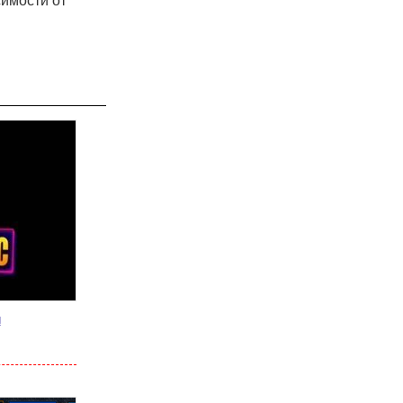
симости от
и