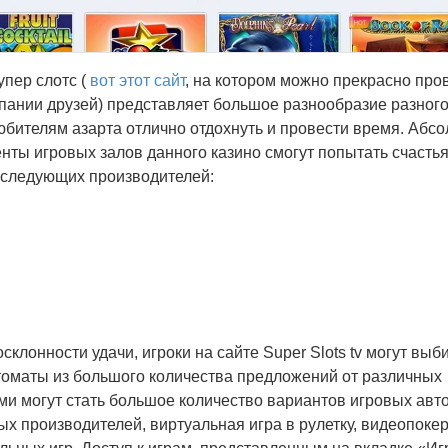
упер слотс (
вот этот сайт
, на котором можно прекрасно про
мпании друзей) представляет большое разнообразие разного
юбителям азарта отлично отдохнуть и провести время. Абс
нты игровых залов данного казино смогут попытать счастья
 следующих производителей:
склонности удачи, игроки на сайте Super Slots tv могут выб
томаты из большого количества предложений от различных
ми могут стать большое количество вариантов игровых авт
 производителей, виртуальная игра в рулетку, видеопокер