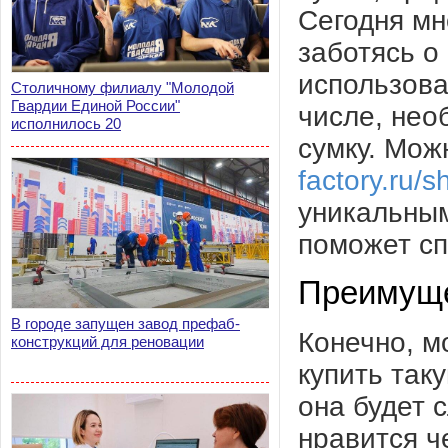
Сегодня мн
заботясь о
использова
Столичному филиалу "Молодой
Гвардии Единой России"
числе, нео
исполнилось 20
сумку. Мож
factory.ru/
уникальным
поможет сп
Преимуще
В городе запущен завод префаб-
Конечно, м
конструкций для реновации
купить таку
она будет 
нравится ч