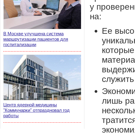
у проверен
на:
Ее высо
В Москве улучшена система
уникаль
маршрутизации пациентов для
госпитализации
которые
материа
выдержи
служить
Экономи
лишь ра
Центр ядерной медицины
несколь
"Коммунарки" отпраздновал год
работы
тратитс
экономи