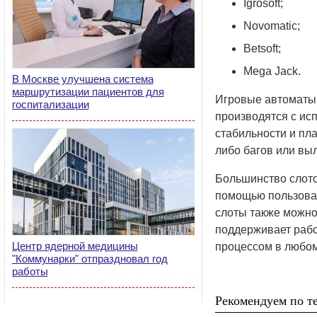
Igrosoft;
Novomatic;
Betsoft;
Mega Jack.
В Москве улучшена система
маршрутизации пациентов для
Игровые автоматы 
госпитализации
производятся с ис
стабильности и пла
либо багов или выл
Большинство слото
помощью пользоват
слоты также можно
поддерживает рабо
Центр ядерной медицины
процессом в любом
"Коммунарки" отпраздновал год
работы
Рекомендуем по те