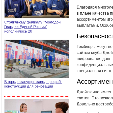
Благодаря многоле
в плане качества 
ассортиментом игр
Столичному филиалу "Молодой
выплатами. Особое
Гвардии Единой России"
исполнилось 20
Безопаснос
Гемблеры могут не
сайтом клуба Джой
шифрования данных
конфиденциальным 
специальная систе
Ассортимен
В городе запущен завод префаб-
конструкций для реновации
Джойкзаино имеет 
слотов. Это позво
Довольно востреб