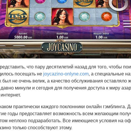
едставить, что пару десятилетий назад для того, чтобы пои
дилось посещать не
joycazino-onlyne.com
, а специальные на
 был не очень велик, а качество обслуживания оставляло ж
 давно минули и сегодня для получения доступа к миру аза
 интернет.
наком практически каждого поклонники онлайн гэмблинга. 
гие годы предоставляет возможность всем желающим полу
 этом неплохо подзаработать. Все имеющиеся условия на о
зино только способствуют этому.