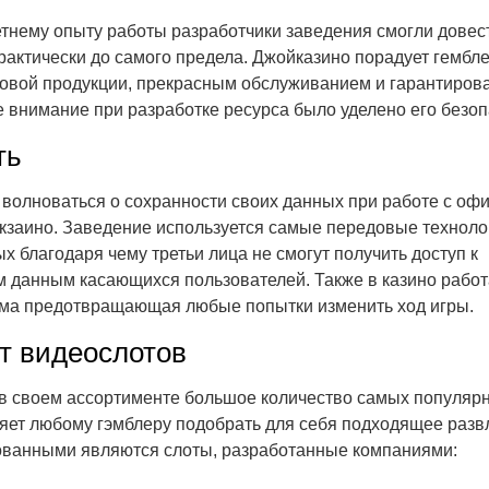
тнему опыту работы разработчики заведения смогли довест
практически до самого предела. Джойказино порадует гемб
овой продукции, прекрасным обслуживанием и гарантиро
 внимание при разработке ресурса было уделено его безоп
ть
 волноваться о сохранности своих данных при работе с о
кзаино. Заведение используется самые передовые техноло
 благодаря чему третьи лица не смогут получить доступ к
данным касающихся пользователей. Также в казино работ
ма предотвращающая любые попытки изменить ход игры.
т видеослотов
в своем ассортименте большое количество самых популяр
ляет любому гэмблеру подобрать для себя подходящее разв
ованными являются слоты, разработанные компаниями: