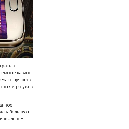
грать в
земные казино.
елать лучшего.
ртных игр нужно
Данное
чить большую
фициальном