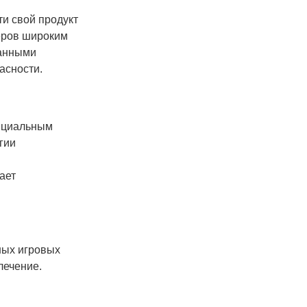
и свой продукт
леров широким
ванными
асности.
фициальным
гии
ает
ных игровых
лечение.