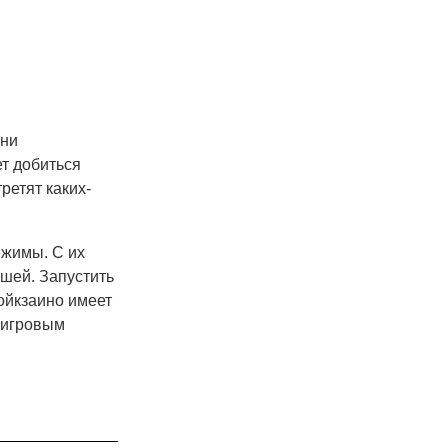
Они
т добиться
ретят каких-
жимы. С их
шей. Запустить
ойкзаино имеет
 игровым