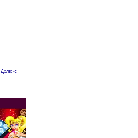
 Делюкс –