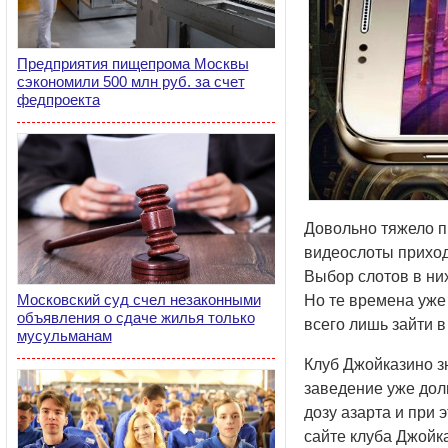
Предприятия пищепрома Москвы
сэкономили 500 млн руб. за счет
федпроекта
Довольно тяжело пр
видеослоты прихо
Выбор слотов в них
Московский суд счел незаконными
Но те времена уже
объявления о сдаче жилья только
всего лишь зайти в
мусульманам
Клуб Джойказино з
заведение уже дол
дозу азарта и при
сайте клуба Джойка