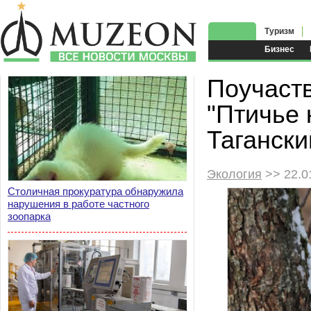
Туризм
Бизнес
Поучаств
"Птичье
Тагански
Экология
>> 22.0
Столичная прокуратура обнаружила
нарушения в работе частного
зоопарка