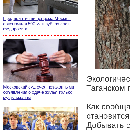
Предприятия пищепрома Москвы
сэкономили 500 млн руб. за счет
федпроекта
Экологичес
Таганском 
Московский суд счел незаконными
объявления о сдаче жилья только
мусульманам
Как сообща
становится
Добывать с