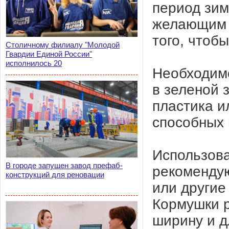
период зим
желающим с
того, чтоб
Столичному филиалу "Молодой
Гвардии Единой России"
исполнилось 20
Необходимо
в зеленой 
пластика и
способных 
Использова
В городе запущен завод префаб-
рекомендую
конструкций для реновации
или другие
Кормушки р
ширину и д