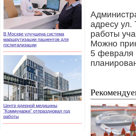
Администра
адресу ул. 
работы уча
В Москве улучшена система
маршрутизации пациентов для
Можно прин
госпитализации
5 февраля 
планирован
Рекомендуе
Центр ядерной медицины
"Коммунарки" отпраздновал год
работы