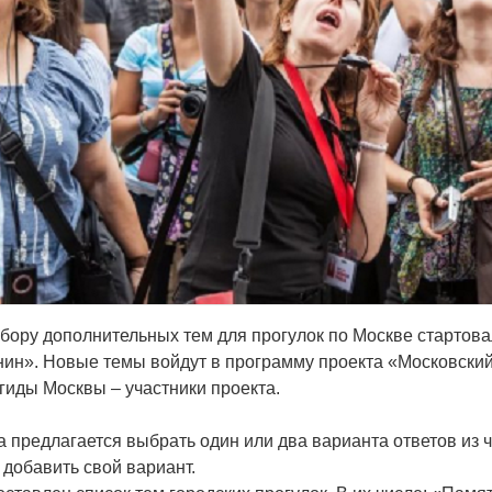
бору дополнительных тем для прогулок по Москве стартова
ин». Новые темы войдут в программу проекта «Московский
гиды Москвы – участники проекта.
а предлагается выбрать один или два варианта ответов из 
добавить свой вариант.