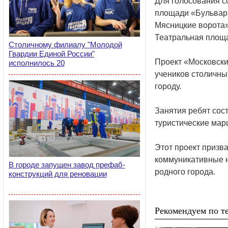
Для голосования со
площади «Бульварн
Мясницкие ворота»
Театральная площа
Столичному филиалу "Молодой
Гвардии Единой России"
Проект «Московский
исполнилось 20
учеников столичных
городу.
Занятия ребят сос
туристические мар
Этот проект призва
коммуникативные н
В городе запущен завод префаб-
родного города.
конструкций для реновации
Рекомендуем по те