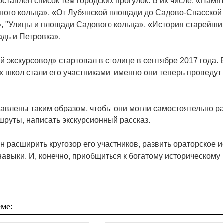
ставлен список тем городских прогулок. В их числе: «Памя
ого кольца», «От Лубянской площади до Садово-Спасской
, "Улицы и площади Садового кольца», «История старейши
дь и Петровка».
 экскурсовод» стартовал в столице в сентябре 2017 года.
 школ стали его участниками. именно они теперь проведут 
тавлены таким образом, чтобы они могли самостоятельно р
шруты, написать экскурсионный рассказ.
н расширить кругозор его участников, развить ораторское и
авыки. И, конечно, приобщиться к богатому историческому
ме: