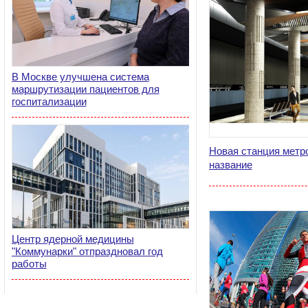
В Москве улучшена система
маршрутизации пациентов для
госпитализации
Новая станция метр
название
Центр ядерной медицины
"Коммунарки" отпраздновал год
работы