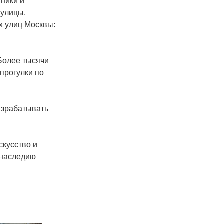
тники и
 улицы.
х улиц Москвы:
 Более тысячи
прогулки по
азрабатывать
скусство и
 наследию