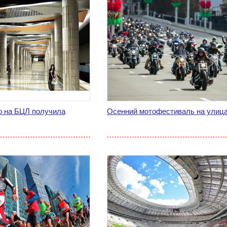
о на БЦЛ получила
Осенний мотофестиваль на улиц